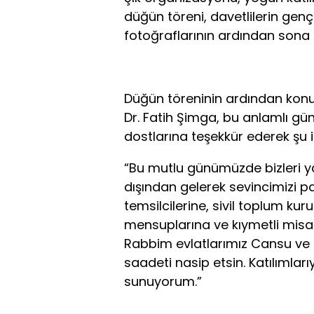
düğün töreni, davetlilerin genç ç
fotoğraflarının ardından sona 
Düğün töreninin ardından konuş
Dr. Fatih Şimga, bu anlamlı gü
dostlarına teşekkür ederek şu if
“Bu mutlu günümüzde bizleri ya
dışından gelerek sevincimizi p
temsilcilerine, sivil toplum kur
mensuplarına ve kıymetli misa
Rabbim evlatlarımız Cansu ve Bu
saadeti nasip etsin. Katılımlar
sunuyorum.”