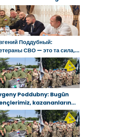
lkeyi değiştirecek güçtür
вгений Поддубный:
етераны СВО — это та сила,
оторая изменит страну
vgeny Poddubny: Bugün
ençlerimiz, kazananların
arakterini şekillendiriyor