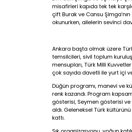
misafirleri kapıda tek tek karşı
çift Burak ve Cansu Şimga’nın
okunurken, ailelerin sevinci dav
Ankara başta olmak üzere Türki
temsilcileri, sivil toplum kuruluş
mensupları, Türk Milli Kuvvetler
çok sayıda davetli ile yurt içi v
Düğün programı, manevi ve kült
renk kazandı. Program kapsamı
gösterisi, Seymen gösterisi ve
aldı. Geleneksel Türk kültürünü
kattı.
Şık organizasyonu, yoğun katı