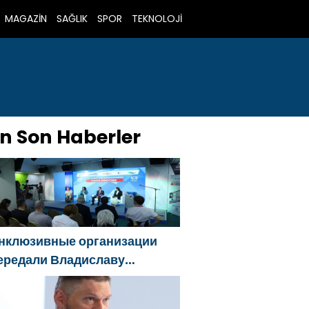
MAGAZİN
SAĞLIK
SPOR
TEKNOLOJİ
n Son Haberler
нклюзивные организации
ередали Владиславу
оловину предложения в
овую Народную программу