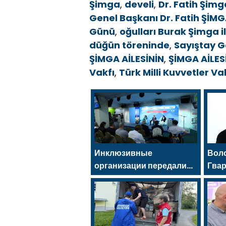
Şimga
,
develi
,
Dr. Fatih Şimg
Genel Başkanı Dr. Fatih ŞİM
Günü
,
oğulları Burak Şimga i
düğün töreninde
,
Sayıştay Gö
ŞİMGA AİLESİNİN
,
ŞİMGA AİLE
Vakfı
,
Türk Milli Kuvvetler V
Инклюзивные
Вол
организации передали
Гва
Владиславу Головину
помо
предложения в новую
огн
Народную программу
ген
«Единой России»