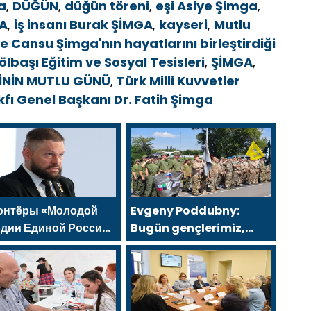
a
,
DÜĞÜN
,
düğün töreni
,
eşi Asiye Şimga
,
GA
,
iş insanı Burak ŞİMGA
,
kayseri
,
Mutlu
le Cansu Şimga'nın hayatlarını birleştirdiği
lbaşı Eğitim ve Sosyal Tesisleri
,
ŞİMGA
,
SİNİN MUTLU GÜNÜ
,
Türk Milli Kuvvetler
akfı Genel Başkanı Dr. Fatih Şimga
онтёры «Молодой
Evgeny Poddubny:
рдии Единой России»
Bugün gençlerimiz,
гут белгородцам с
kazananların
етушителями и
karakterini
ераторами
şekillendiriyor