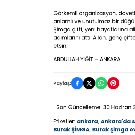
Görkemli organizasyon, davetli
anlamlı ve unutulmaz bir düğü
Şimga çifti, yeni hayatlarına ail
adımlarını attı. Allah, genç çi
etsin.
ABDULLAH YİĞİT – ANKARA
Paylaş:
Son Güncelleme: 30 Haziran 
Etiketler:
ankara
,
Ankara'da se
Burak ŞİMGA
,
Burak şimga e