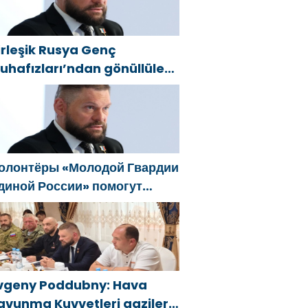
Единой России»
irleşik Rusya Genç
uhafızları’ndan gönüllüler,
elgorod sakinlerine yangın
öndürücüler ve jeneratörler
onusunda yardımcı olacak
олонтёры «Молодой Гвардии
диной России» помогут
елгородцам с
гнетушителями и
енераторами
vgeny Poddubny: Hava
avunma Kuvvetleri gazileri,