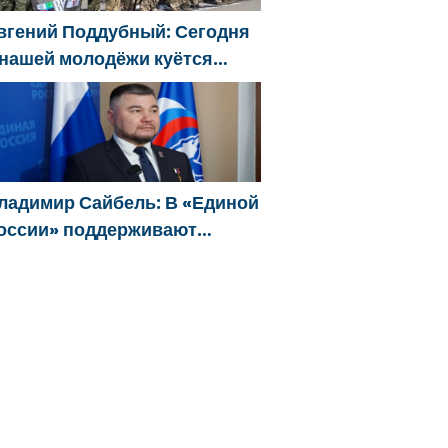
вгений Поддубный: Сегодня
 нашей молодёжи куётся
арактер победителей
ладимир Сайбель: В «Единой
оссии» поддерживают
ешение Минтруда упростить
ля бывших участников СВО
олучение соцконтракта