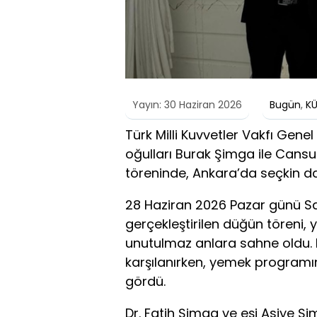
Yayın: 30 Haziran 2026
Bugün
,
K
Türk Milli Kuvvetler Vakfı Gene
oğulları Burak Şimga ile Cansu 
töreninde, Ankara’da seçkin dave
28 Haziran 2026 Pazar günü Say
gerçekleştirilen düğün töreni,
unutulmaz anlara sahne oldu. Da
karşılanırken, yemek programı
gördü.
Dr. Fatih Şimga ve eşi Asiye 