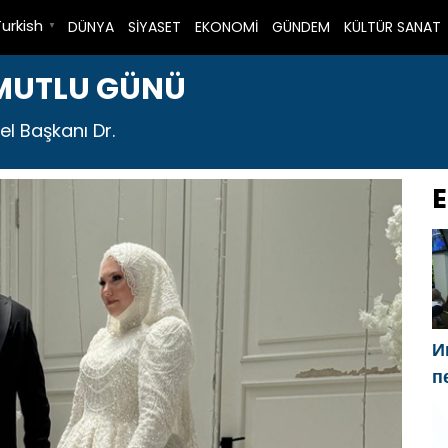
Turkish
DÜNYA
SİYASET
EKONOMİ
GÜNDEM
KÜLTÜR SANAT
▼
 MUTLU GÜNÜ
el Başkanı Dr.
E
И
п
Г
н