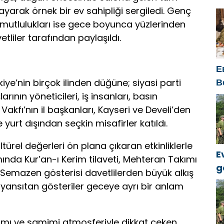
ü
layarak örnek bir ev sahipliği sergiledi. Genç
 mutlulukları ise gece boyunca yüzlerinden
etliler tarafından paylaşıldı.
Е
В
ye’nin birçok ilinden düğüne; siyasi parti
к
larının yöneticileri, iş insanları, basın
 Vakfı’nın il başkanları, Kayseri ve Develi’den
e yurt dışından seçkin misafirler katıldı.
ürel değerleri ön plana çıkaran etkinliklerle
E
nda Kur’an-ı Kerim tilaveti, Mehteran Takımı
g
 Semazen gösterisi davetlilerden büyük alkış
k
 yansıtan gösteriler geceye ayrı bir anlam
lımı ve samimi atmosferiyle dikkat çeken