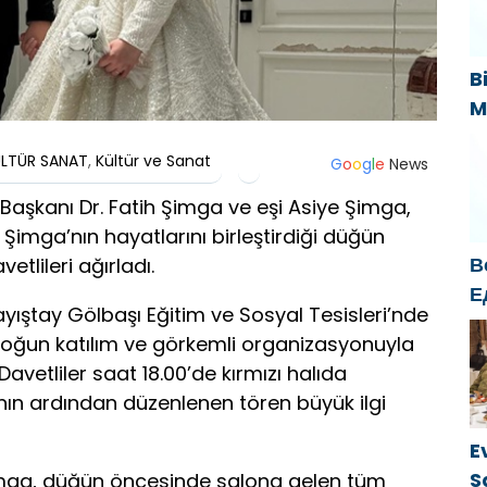
«
B
M
B
ÜLTÜR SANAT
,
Kültür ve Sanat
s
G
o
o
g
l
e
News
k
l Başkanı Dr. Fatih Şimga ve eşi Asiye Şimga,
Şimga’nın hayatlarını birleştirdiği düğün
В
tlileri ağırladı.
Е
ıştay Gölbaşı Eğitim ve Sosyal Tesisleri’nde
б
 yoğun katılım ve görkemli organizasyonuyla
о
vetliler saat 18.00’de kırmızı halıda
г
nın ardından düzenlenen tören büyük ilgi
E
S
Şimga, düğün öncesinde salona gelen tüm