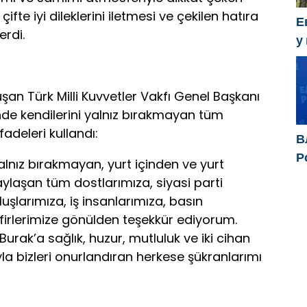
ifte iyi dileklerini iletmesi ve çekilen hatıra
Е
erdi.
у
х
an Türk Milli Kuvvetler Vakfı Genel Başkanı
nde kendilerini yalnız bırakmayan tüm
adeleri kullandı:
В
Р
lnız bırakmayan, yurt içinden ve yurt
р
aylaşan tüm dostlarımıza, siyasi parti
д
uluşlarımıza, iş insanlarımıza, basın
п
firlerimize gönülden teşekkür ediyorum.
rak’a sağlık, huzur, mutluluk ve iki cihan
ıyla bizleri onurlandıran herkese şükranlarımı