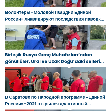
области
çocukların ve
gençlerin
Волонтёры «Молодой Гвардии Единой
yaratıcılığını
России» ликвидируют последствия паводков
desteklemeye
на Урале и Дальнем Востоке
yönelik
sistemli
kararlarına
dikkat çekti
Birleşik Rusya Genç Muhafızları’ndan
gönüllüler, Ural ve Uzak Doğu’daki sellerin
sonuçlarını ortadan kaldırmaya yardımcı
oluyor
В Саратове по Народной программе «Единой
России»-2021 открылся адаптивный
спортзал «Новая высота»