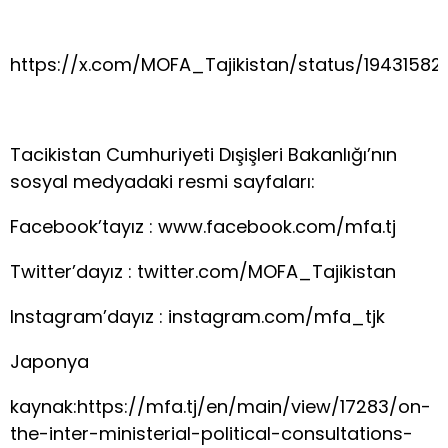
https://x.com/MOFA_Tajikistan/status/1943158
Tacikistan Cumhuriyeti Dışişleri Bakanlığı’nın
sosyal medyadaki resmi sayfaları:
Facebook’tayız : www.facebook.com/mfa.tj​
Twitter’dayız : twitter.com/MOFA_Tajikistan​
Instagram’dayız : instagram.com/mfa_tjk​
Japonya
kaynak:https://mfa.tj/en/main/view/17283/on-
the-inter-ministerial-political-consultations-