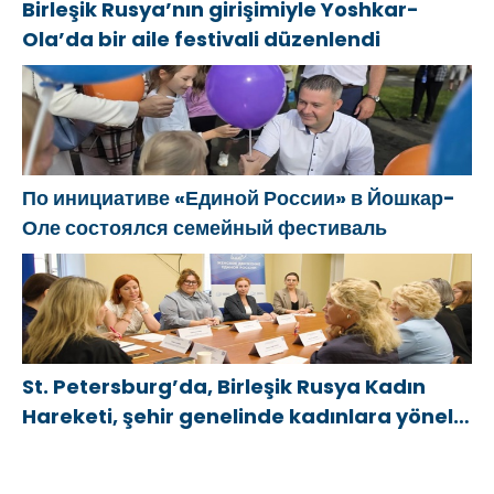
Birleşik Rusya’nın girişimiyle Yoshkar-
Ola’da bir aile festivali düzenlendi
По инициативе «Единой России» в Йошкар-
Оле состоялся семейный фестиваль
St. Petersburg’da, Birleşik Rusya Kadın
Hareketi, şehir genelinde kadınlara yönelik
destek programlarının geliştirilmesi için
öneriler hazırladı