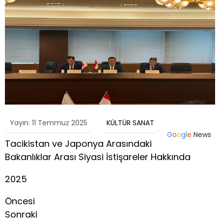
Yayın: 11 Temmuz 2025
KÜLTÜR SANAT
G
o
o
g
l
e
News
Tacikistan ve Japonya Arasındaki
Bakanlıklar Arası Siyasi İstişareler Hakkında
2025
Öncesi
Sonraki