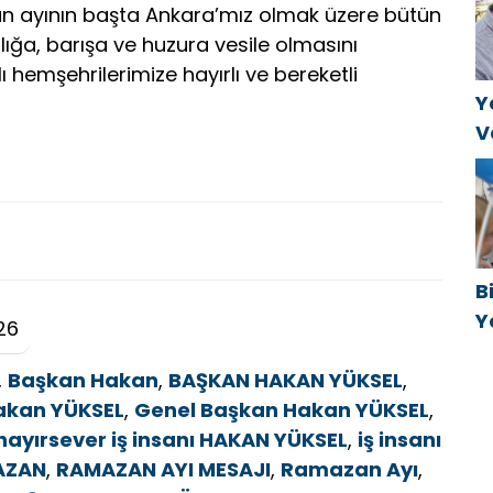
k
n ayının başta Ankara’mız olmak üzere bütün
a
ğlığa, barışa ve huzura vesile olmasını
 hemşehrilerimize hayırlı ve bereketli
Y
V
C
t
B
Y
26
f
,
Başkan Hakan
,
BAŞKAN HAKAN YÜKSEL
,
akan YÜKSEL
,
Genel Başkan Hakan YÜKSEL
,
hayırsever iş insanı HAKAN YÜKSEL
,
iş insanı
AZAN
,
RAMAZAN AYI MESAJI
,
Ramazan Ayı
,