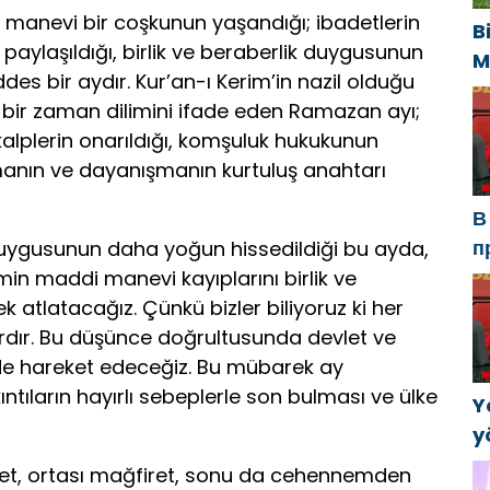
manevi bir coşkunun yaşandığı; ibadetlerin
B
paylaşıldığı, birlik ve beraberlik duygusunun
M
es bir aydır. Kur’an-ı Kerim’in nazil olduğu
U
i bir zaman dilimini ifade eden Ramazan ayı;
s
kalplerin onarıldığı, komşuluk hukukunun
k
şmanın ve dayanışmanın kurtuluş anahtarı
В
п
ygusunun daha yoğun hissedildiği bu ayda,
Р
in maddi manevi kayıplarını birlik ve
а
k atlatacağız. Çünkü bizler biliyoruz ki her
в
vardır. Bu düşünce doğrultusunda devlet ve
inde hareket edeceğiz. Bu mübarek ay
ıntıların hayırlı sebeplerle son bulması ve ülke
Y
y
B
hmet, ortası mağfiret, sonu da cehennemden