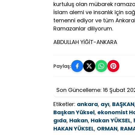
kurtuluş olan mübarek ramaza
İslam alemi ve insanlık için sa
temenni ediyor ve tüm Ankaralı
Ramazanlar diliyorum.
ABDULLAH YİĞİT-ANKARA
Paylaş:
Son Güncelleme: 16 Şubat 20
Etiketler:
ankara
,
ayı
,
BAŞKAN
Başkan Yüksel
,
ekonomist H
gıda
,
Hakan
,
Hakan YÜKSEL
,
HAKAN YÜKSEL
,
ORMAN
,
RAM