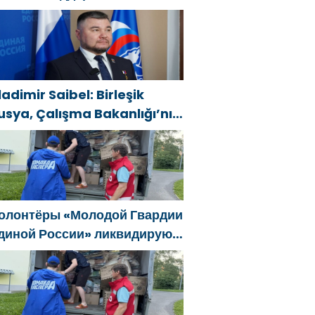
ешение Минтруда упростить
ля бывших участников СВО
олучение соцконтракта
ladimir Saibel: Birleşik
usya, Çalışma Bakanlığı’nın
ski SVO katılımcılarının
osyal sözleşme edinme
ürecini basitleştirme
ararını destekliyor
олонтёры «Молодой Гвардии
диной России» ликвидируют
оследствия паводков на
рале и Дальнем Востоке