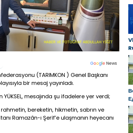
р
д
п
V
R
e
s
G
o
o
g
l
e
News
s
onfederasyonu (TARIMKON ) Genel Başkanı
k
yısıyla bir mesaj yayınladı.
В
YÜKSEL, mesajında şu ifadelere yer verdi;
Е
п
 rahmetin, bereketin, hikmetin, sabrın ve
У
sultanı Ramazân-ı Şerif’e ulaşmanın heyecanı