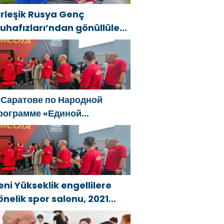
irleşik Rusya Genç
uhafızları’ndan gönüllüler,
ral ve Uzak Doğu’daki
ellerin sonuçlarını ortadan
aldırmaya yardımcı oluyor
 Саратове по Народной
рограмме «Единой
оссии»-2021 открылся
даптивный спортзал «Новая
ысота»
eni Yükseklik engellilere
önelik spor salonu, 2021
irleşik Rusya Halk Programı