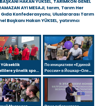
BAŞKANI HAKAN YÜKSEL
,
TARIMKON GENEL
RAMAZAN AYI MESAJI
,
tarım
,
Tarım Her
e Gıda Konfederasyonu
,
Uluslararası Tarım
nel Başkanı Hakan YÜKSEL
,
yatırımcı
 Yükseklik
По инициативе «Единой
llilere yönelik spor
России» в Йошкар-Оле
nu, 2021 Birleşik
состоялся семейный
ya Halk Programı
фестиваль
samında
tov’da açıldı