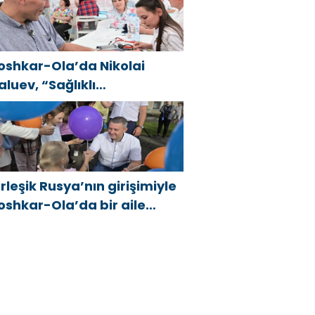
apsamında Saratov’da
çıldı
oshkar-Ola’da Nikolai
aluev, “Sağlıklı
umhuriyet” projesiyle
anıştı
irleşik Rusya’nın girişimiyle
oshkar-Ola’da bir aile
estivali düzenlendi