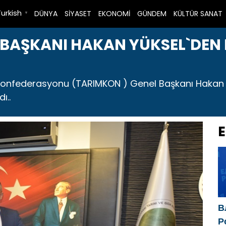
Turkish
DÜNYA
SİYASET
EKONOMİ
GÜNDEM
KÜLTÜR SANAT
▼
 BAŞKANI HAKAN YÜKSEL`DEN
 Konfederasyonu (TARIMKON ) Genel Başkanı Hakan
ı..
E
В
Р