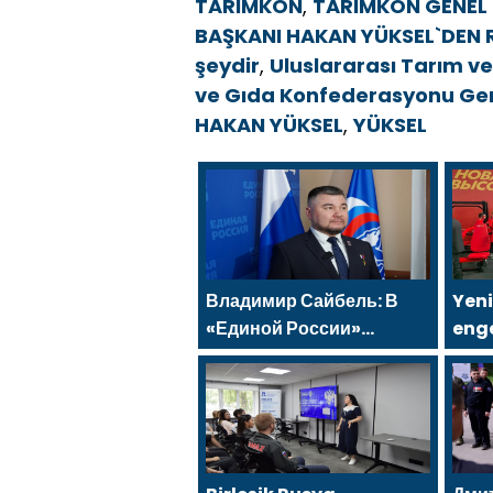
TARIMKON
,
TARIMKON GENEL 
BAŞKANI HAKAN YÜKSEL`DEN 
şeydir
,
Uluslararası Tarım v
ve Gıda Konfederasyonu Ge
HAKAN YÜKSEL
,
YÜKSEL
Владимир Сайбель: В
Yeni
«Единой России»
enge
поддерживают решение
salo
Минтруда упростить для
Rus
бывших участников СВО
kap
получение соцконтракта
Sara