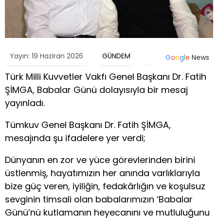
Yayın: 19 Haziran 2026
GÜNDEM
G
o
o
g
l
e
News
Türk Milli Kuvvetler Vakfı Genel Başkanı Dr. Fatih
ŞİMGA, Babalar Günü dolayısıyla bir mesaj
yayınladı.
Tümkuv Genel Başkanı Dr. Fatih ŞİMGA,
mesajında şu ifadelere yer verdi;
Dünyanın en zor ve yüce görevlerinden birini
üstlenmiş, hayatımızın her anında varlıklarıyla
bize güç veren, iyiliğin, fedakârlığın ve koşulsuz
sevginin timsali olan babalarımızın ‘Babalar
Günü’nü kutlamanın heyecanını ve mutluluğunu