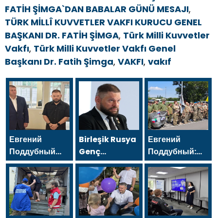
FATİH ŞİMGA`DAN BABALAR GÜNÜ MESAJI
,
TÜRK MİLLÎ KUVVETLER VAKFI KURUCU GENEL
BAŞKANI DR. FATİH ŞİMGA
,
Türk Milli Kuvvetler
Vakfı
,
Türk Milli Kuvvetler Vakfı Genel
Başkanı Dr. Fatih Şimga
,
VAKFI
,
vakıf
Евгений
Birleşik Rusya
Евгений
Поддубный
Genç
Поддубный:
поблагодарил
Muhafızları’ndan
Сегодня у
добровольцев
gönüllüler,
нашей
Белгородской
Belgorod
молодёжи
области за
sakinlerine
куётся
мужество в
yangın
характер