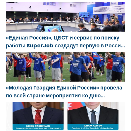
SuperJob, Sovyet Askeri Bölgesi gazilerinin
istihdamı için Rusya’da ilk uzmanlaşmış
platformu oluşturacak
«Единая Россия», ЦБСТ и сервис по поиску
работы SuperJob создадут первую в России
специализированную платформу для
трудоустройства ветеранов СВО
«Молодая Гвардия Единой России» провела
по всей стране мероприятия ко Дню
физкультурника