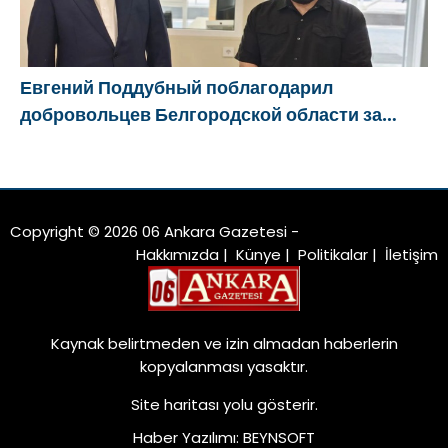
Евгений Поддубный поблагодарил
добровольцев Белгородской области за
мужество в спасении пострадавших от
обстрелов
Copyright © 2026 06 Ankara Gazetesi -
Hakkımızda
|
Künye
|
Politikalar
|
İletişim
Kaynak belirtmeden ve izin almadan haberlerin
kopyalanması yasaktır.
Site haritası
yolu gösterir.
Haber Yazılımı
:
BEYNSOFT