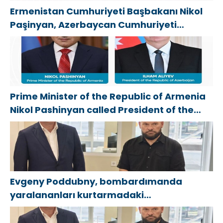
Ermenistan Cumhuriyeti Başbakanı Nikol
Paşinyan, Azerbaycan Cumhuriyeti
Cumhurbaşkanı İlham Aliyev’i aradı
Prime Minister of the Republic of Armenia
Nikol Pashinyan called President of the
Republic of Azerbaijan Ilham Aliyev
Evgeny Poddubny, bombardımanda
yaralananları kurtarmadaki
cesaretlerinden dolayı Belgorod
bölgesindeki gönüllülere teşekkür etti