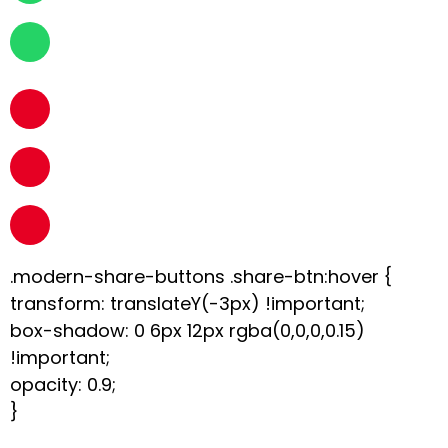
.modern-share-buttons .share-btn:hover {
transform: translateY(-3px) !important;
box-shadow: 0 6px 12px rgba(0,0,0,0.15)
!important;
opacity: 0.9;
}