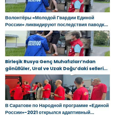
Волонтёры «Молодой Гвардии Единой
России» ликвидируют последствия паводков
на Урале и Дальнем Востоке
Birleşik Rusya Genç Muhafızları’ndan
gönüllüler, Ural ve Uzak Doğu’daki sellerin
sonuçlarını ortadan kaldırmaya yardımcı
oluyor
В Саратове по Народной программе «Единой
России»-2021 открылся адаптивный