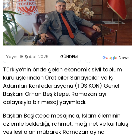
Yayın: 18 Şubat 2026
GÜNDEM
G
o
o
g
l
e
News
Türkiye’nin önde gelen ekonomik sivil toplum
kuruluşlarından Üreticiler Sanayiciler ve İş
Adamları Konfederasyonu (TÜSİKON) Genel
Başkanı Orhan Beşiktepe, Ramazan ayı
dolayısıyla bir mesaj yayımladı.
Başkan Beşiktepe mesajında, İslam âleminin
özlemle beklediği, rahmet, mağfiret ve kurtuluş
vesilesi olan mübarek Ramazan ayına