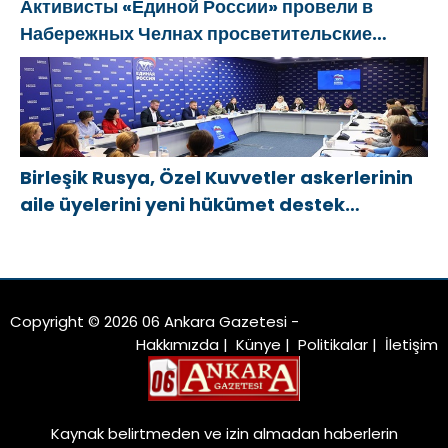
Активисты «Единой России» провели в
Набережных Челнах просветительские
мероприятия для молодых специалистов
КАМАЗа
Birleşik Rusya, Özel Kuvvetler askerlerinin
aile üyelerini yeni hükümet destek
önlemleri hakkında bilgilendirdi
Copyright © 2026 06 Ankara Gazetesi -
Hakkımızda
|
Künye
|
Politikalar
|
İletişim
Kaynak belirtmeden ve izin almadan haberlerin