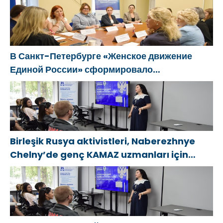
öneriler hazırladı
В Санкт-Петербурге «Женское движение
Единой России» сформировало
предложения по развитию городских
программ поддержки женщин
Birleşik Rusya aktivistleri, Naberezhnye
Chelny’de genç KAMAZ uzmanları için
eğitim etkinlikleri düzenledi