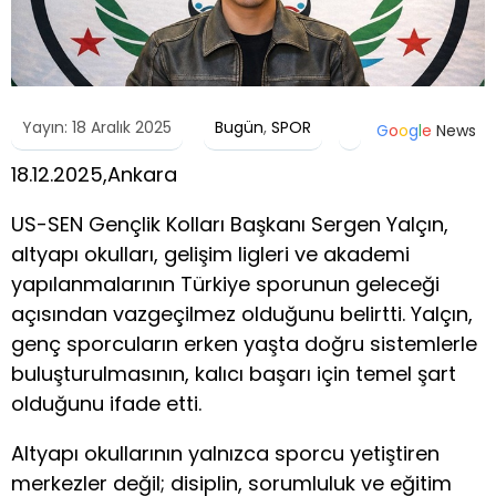
Yayın: 18 Aralık 2025
Bugün
,
SPOR
G
o
o
g
l
e
News
18.12.2025,Ankara
US-SEN Gençlik Kolları Başkanı Sergen Yalçın,
altyapı okulları, gelişim ligleri ve akademi
yapılanmalarının Türkiye sporunun geleceği
açısından vazgeçilmez olduğunu belirtti. Yalçın,
genç sporcuların erken yaşta doğru sistemlerle
buluşturulmasının, kalıcı başarı için temel şart
olduğunu ifade etti.
Altyapı okullarının yalnızca sporcu yetiştiren
merkezler değil; disiplin, sorumluluk ve eğitim