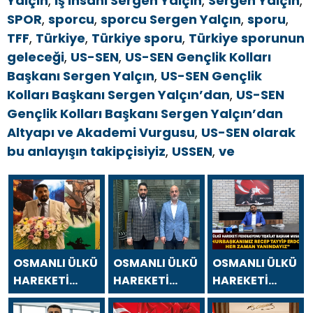
Yalçın
,
iş insanı Sergen Yalçın
,
Sergen Yalçın
,
SPOR
,
sporcu
,
sporcu Sergen Yalçın
,
sporu
,
TFF
,
Türkiye
,
Türkiye sporu
,
Türkiye sporunun
geleceği
,
US-SEN
,
US-SEN Gençlik Kolları
Başkanı Sergen Yalçın
,
US-SEN Gençlik
Kolları Başkanı Sergen Yalçın’dan
,
US-SEN
Gençlik Kolları Başkanı Sergen Yalçın’dan
Altyapı ve Akademi Vurgusu
,
US-SEN olarak
bu anlayışın takipçisiyiz
,
USSEN
,
ve
OSMANLI ÜLKÜ
OSMANLI ÜLKÜ
OSMANLI ÜLKÜ
HAREKETİ
HAREKETİ
HAREKETİ
FEDERASYONU
FEDERASYONU
FEDERASYONU