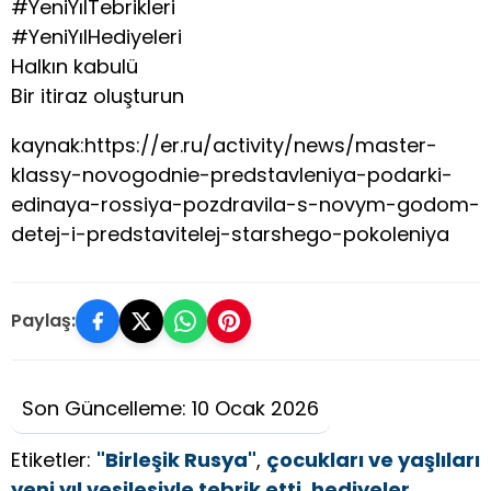
#YeniYılTebrikleri
#YeniYılHediyeleri
Halkın kabulü
Bir itiraz oluşturun
kaynak:https://er.ru/activity/news/master-
klassy-novogodnie-predstavleniya-podarki-
edinaya-rossiya-pozdravila-s-novym-godom-
detej-i-predstavitelej-starshego-pokoleniya
Paylaş:
Son Güncelleme: 10 Ocak 2026
Etiketler:
"Birleşik Rusya"
,
çocukları ve yaşlıları
yeni yıl vesilesiyle tebrik etti
,
hediyeler
,