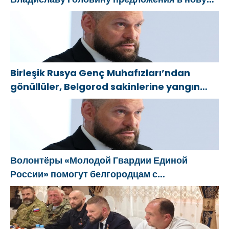
Народную программу «Единой России»
Birleşik Rusya Genç Muhafızları’ndan
gönüllüler, Belgorod sakinlerine yangın
söndürücüler ve jeneratörler konusunda
yardımcı olacak
Волонтёры «Молодой Гвардии Единой
России» помогут белгородцам с
огнетушителями и генераторами