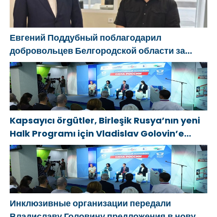
Евгений Поддубный поблагодарил
добровольцев Белгородской области за
мужество в спасении пострадавших от
обстрелов
Kapsayıcı örgütler, Birleşik Rusya’nın yeni
Halk Programı için Vladislav Golovin’e
teklifler sundu
Инклюзивные организации передали
Владиславу Головину предложения в новую