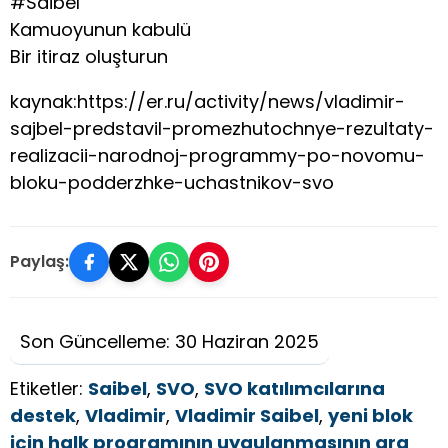
#Saibel
Kamuoyunun kabulü
Bir itiraz oluşturun
kaynak:https://er.ru/activity/news/vladimir-
sajbel-predstavil-promezhutochnye-rezultaty-
realizacii-narodnoj-programmy-po-novomu-
bloku-podderzhke-uchastnikov-svo
Paylaş:
Son Güncelleme: 30 Haziran 2025
Etiketler:
Saibel
,
SVO
,
SVO katılımcılarına
destek
,
Vladimir
,
Vladimir Saibel
,
yeni blok
için halk programının uygulanmasının ara