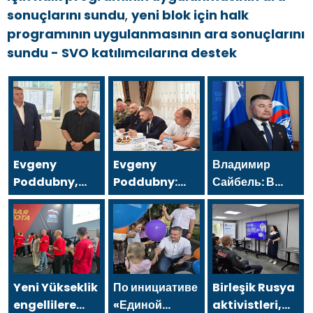
sonuçlarını sundu
,
yeni blok için halk
programının uygulanmasının ara sonuçlarını
sundu - SVO katılımcılarına destek
Evgeny
Evgeny
Владимир
Poddubny,
Poddubny:
Сайбель: В
bombardımanda
Hava
«Единой
yaralananları
Savunma
России»
kurtarmadaki
Kuvvetleri
поддерживают
cesaretlerinden
gazileri, ülkeyi
решение
dolayı
değiştirecek
Минтруда
Belgorod
güçtür
упростить для
Yeni Yükseklik
По инициативе
Birleşik Rusya
bölgesindeki
бывших
engellilere
«Единой
aktivistleri,