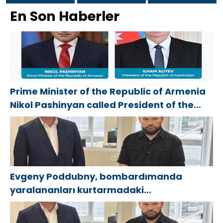
gönüllülere
участников
yönelik spor
России» в
Naberezhnye
En Son Haberler
teşekkür etti
СВО
salonu, 2021
Йошкар-Оле
Chelny’de
получение
Birleşik Rusya
состоялся
genç KAMAZ
соцконтракта
Halk Programı
семейный
uzmanları için
kapsamında
фестиваль
eğitim
Saratov’da
etkinlikleri
açıldı
düzenledi
Prime Minister of the Republic of Armenia
Nikol Pashinyan called President of the
Republic of Azerbaijan Ilham Aliyev
Evgeny Poddubny, bombardımanda
yaralananları kurtarmadaki
cesaretlerinden dolayı Belgorod
bölgesindeki gönüllülere teşekkür etti