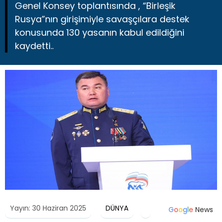
Genel Konsey toplantısında , “Birleşik
Rusya”nın girişimiyle savaşçılara destek
konusunda 130 yasanın kabul edildiğini
kaydetti..
Yayın: 30 Haziran 2025
DÜNYA
G
o
o
g
l
e
News