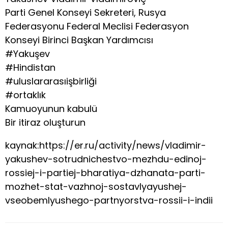
Parti Genel Konseyi Sekreteri, Rusya
Federasyonu Federal Meclisi Federasyon
Konseyi Birinci Başkan Yardımcısı
#Yakuşev
#Hindistan
#uluslararasıişbirliği
#ortaklık
Kamuoyunun kabulü
Bir itiraz oluşturun
kaynak:https://er.ru/activity/news/vladimir-
yakushev-sotrudnichestvo-mezhdu-edinoj-
rossiej-i-partiej-bharatiya-dzhanata-parti-
mozhet-stat-vazhnoj-sostavlyayushej-
vseobemlyushego-partnyorstva-rossii-i-indii