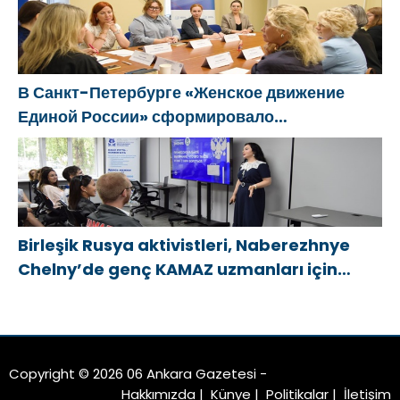
öneriler hazırladı
В Санкт-Петербурге «Женское движение
Единой России» сформировало
предложения по развитию городских
программ поддержки женщин
Birleşik Rusya aktivistleri, Naberezhnye
Chelny’de genç KAMAZ uzmanları için
eğitim etkinlikleri düzenledi
Copyright © 2026 06 Ankara Gazetesi -
Hakkımızda
|
Künye
|
Politikalar
|
İletişim