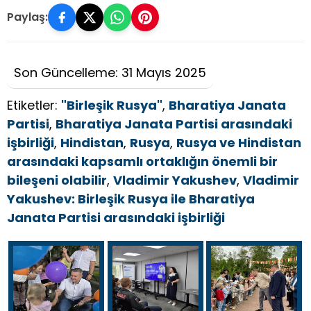
Paylaş:
Son Güncelleme: 31 Mayıs 2025
Etiketler:
"Birleşik Rusya"
,
Bharatiya Janata
Partisi
,
Bharatiya Janata Partisi arasındaki
işbirliği
,
Hindistan
,
Rusya
,
Rusya ve Hindistan
arasındaki kapsamlı ortaklığın önemli bir
bileşeni olabilir
,
Vladimir Yakushev
,
Vladimir
Yakushev: Birleşik Rusya ile Bharatiya
Janata Partisi arasındaki işbirliği