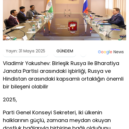
Yayın: 31 Mayıs 2025
GÜNDEM
G
o
o
g
l
e
News
Vladimir Yakushev: Birleşik Rusya ile Bharatiya
Janata Partisi arasındaki işbirliği, Rusya ve
Hindistan arasındaki kapsamlı ortaklığın önemli
bir bileşeni olabilir
2025,
Parti Genel Konseyi Sekreteri, iki ülkenin
halklarının güçlü, zamana meydan okuyan
dostluk bağlarıyla birbirine bağlı olduğunu