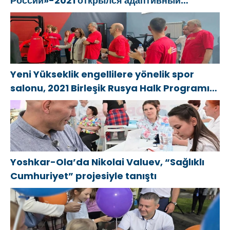
России»-2021 открылся адаптивный
творчества в
спортзал «Новая высота»
Новодвинске
Архангельской
области
Yeni Yükseklik engellilere yönelik spor
salonu, 2021 Birleşik Rusya Halk Programı
kapsamında Saratov’da açıldı
Yoshkar-Ola’da Nikolai Valuev, “Sağlıklı
Cumhuriyet” projesiyle tanıştı