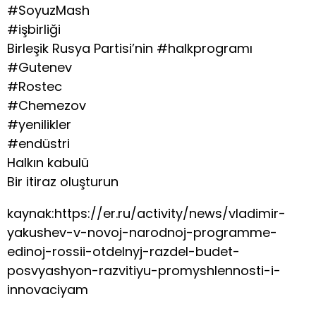
#SoyuzMash
#işbirliği
Birleşik Rusya Partisi’nin #halkprogramı
#Gutenev
#Rostec
#Chemezov
#yenilikler
#endüstri
Halkın kabulü
Bir itiraz oluşturun
kaynak:https://er.ru/activity/news/vladimir-
yakushev-v-novoj-narodnoj-programme-
edinoj-rossii-otdelnyj-razdel-budet-
posvyashyon-razvitiyu-promyshlennosti-i-
innovaciyam