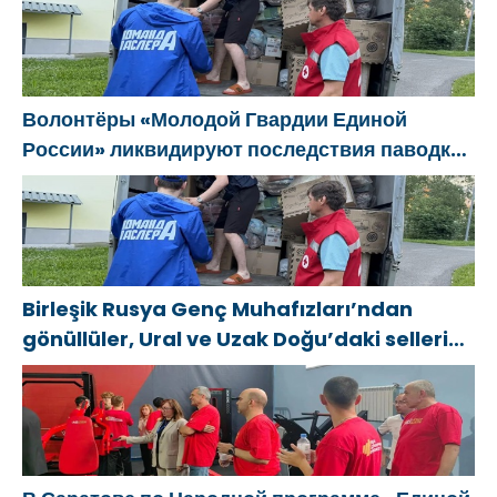
basitleştirme kararını destekliyor
Волонтёры «Молодой Гвардии Единой
России» ликвидируют последствия паводков
на Урале и Дальнем Востоке
Birleşik Rusya Genç Muhafızları’ndan
gönüllüler, Ural ve Uzak Doğu’daki sellerin
sonuçlarını ortadan kaldırmaya yardımcı
oluyor