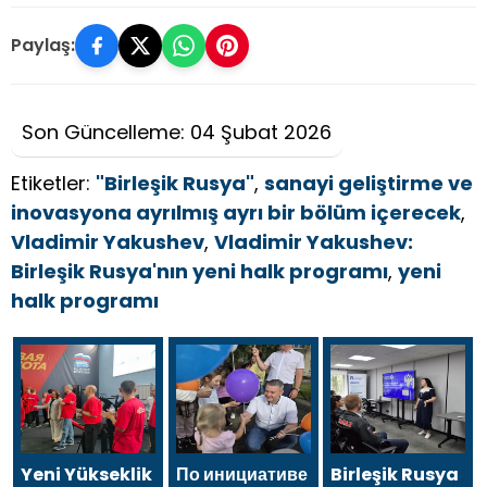
Paylaş:
Son Güncelleme: 04 Şubat 2026
Etiketler:
"Birleşik Rusya"
,
sanayi geliştirme ve
inovasyona ayrılmış ayrı bir bölüm içerecek
,
Vladimir Yakushev
,
Vladimir Yakushev:
Birleşik Rusya'nın yeni halk programı
,
yeni
halk programı
Yeni Yükseklik
По инициативе
Birleşik Rusya