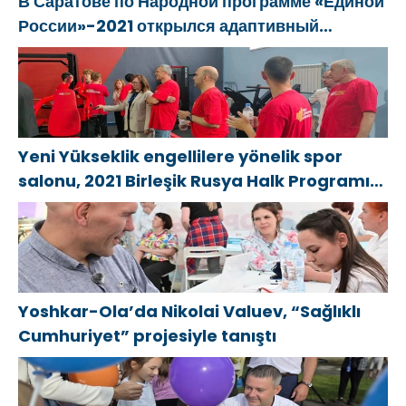
В Саратове по Народной программе «Единой
России»-2021 открылся адаптивный
спортзал «Новая высота»
Yeni Yükseklik engellilere yönelik spor
salonu, 2021 Birleşik Rusya Halk Programı
kapsamında Saratov’da açıldı
Yoshkar-Ola’da Nikolai Valuev, “Sağlıklı
Cumhuriyet” projesiyle tanıştı