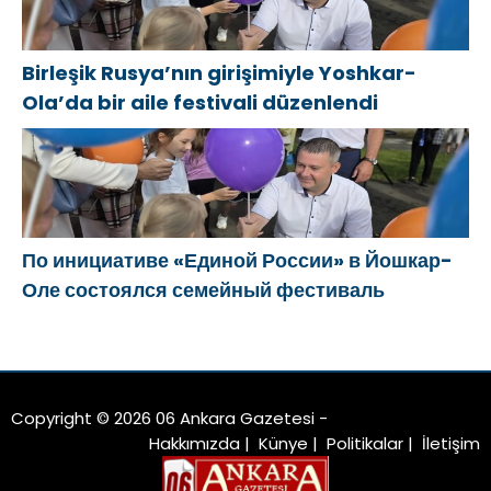
Birleşik Rusya’nın girişimiyle Yoshkar-
Ola’da bir aile festivali düzenlendi
По инициативе «Единой России» в Йошкар-
Оле состоялся семейный фестиваль
Copyright © 2026 06 Ankara Gazetesi -
Hakkımızda
|
Künye
|
Politikalar
|
İletişim