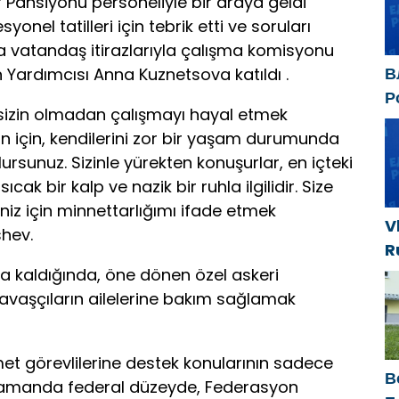
r Pansiyonu personeliyle bir araya geldi
onel tatilleri için tebrik etti ve soruları
usya vatandaş itirazlarıyla çalışma komisyonu
В
Yardımcısı Anna Kuznetsova katıldı .
Р
e sizin olmadan çalışmayı hayal etmek
р
san için, kendilerini zor bir yaşam durumunda
д
olursunuz. Sizinle yürekten konuşurlar, en içteki
п
sıcak bir kalp ve nazik bir ruhla ilgilidir. Size
iniz için minnettarlığımı ifade etmek
V
shev.
R
e
ıya kaldığında, öne dönen özel askeri
s
savaşçıların ailelerine bakım sağlamak
s
k
et görevlilerine destek konularının sadece
В
 zamanda federal düzeyde, Federasyon