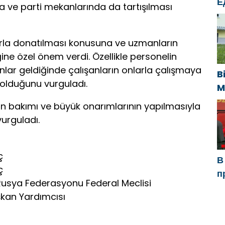
Е
 ve parti mekanlarında da tartışılması
п
У
la donatılması konusuna ve uzmanların
ine özel önem verdi. Özellikle personelin
lar geldiğinde çalışanların onlarla çalışmaya
B
 olduğunu vurguladı.
M
U
rın bakımı ve büyük onarımlarının yapılmasıyla
s
vurguladı.
k
ç
В
ç
п
 Rusya Federasyonu Federal Meclisi
Р
şkan Yardımcısı
а
в