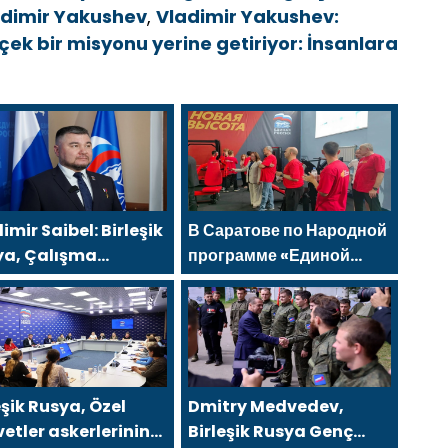
adimir Yakushev
,
Vladimir Yakushev:
çek bir misyonu yerine getiriyor: İnsanlara
imir Saibel: Birleşik
В Саратове по Народной
ya, Çalışma
программе «Единой
nlığı’nın eski SVO
России»-2021 открылся
lımcılarının sosyal
адаптивный спортзал
leşme edinme
«Новая высота»
cini basitleştirme
rını destekliyor
eşik Rusya, Özel
Dmitry Medvedev,
etler askerlerinin
Birleşik Rusya Genç