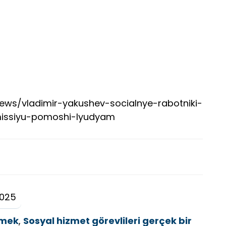
/news/vladimir-yakushev-socialnye-rabotniki-
issiyu-pomoshi-lyudyam
2025
tmek
,
Sosyal hizmet görevlileri gerçek bir