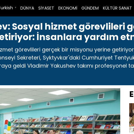
Turkish
DÜNYA
SİYASET
EKONOMİ
GÜNDEM
KÜLTÜR SANAT
▼
: Sosyal hizmet görevlileri g
etiriyor: İnsanlara yardım e
zmet görevlileri gerçek bir misyonu yerine getiriyo
onseyi Sekreteri, Syktyvkar'daki Cumhuriyet Tentyuko
aya geldi Vladimir Yakushev takımı profesyonel tatill
E