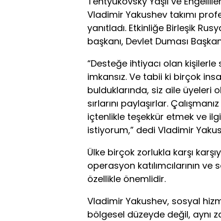
Tentyukovsky Yaşlı ve Engellile
Vladimir Yakushev takımı profesy
yanıtladı. Etkinliğe Birleşik R
başkanı, Devlet Duması Başkan 
“Desteğe ihtiyacı olan kişilerl
imkansız. Ve tabii ki birçok in
bulduklarında, siz aile üyeleri 
sırlarını paylaşırlar. Çalışmanız 
içtenlikle teşekkür etmek ve ilg
istiyorum,” dedi Vladimir Yaku
Ülke birçok zorlukla karşı karş
operasyon katılımcılarının ve 
özellikle önemlidir.
Vladimir Yakushev, sosyal hizm
bölgesel düzeyde değil, aynı