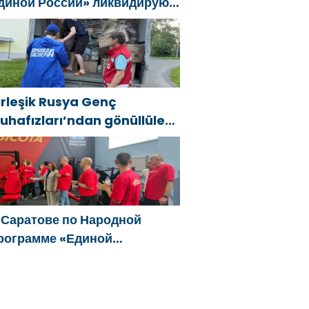
диной России» ликвидируют
оследствия паводков на
рале и Дальнем Востоке
irleşik Rusya Genç
uhafızları’ndan gönüllüler,
ral ve Uzak Doğu’daki
ellerin sonuçlarını ortadan
aldırmaya yardımcı oluyor
 Саратове по Народной
рограмме «Единой
оссии»-2021 открылся
даптивный спортзал «Новая
ысота»