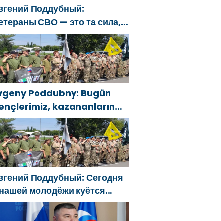
вгений Поддубный:
етераны СВО — это та сила,
оторая изменит страну
vgeny Poddubny: Bugün
ençlerimiz, kazananların
arakterini şekillendiriyor
вгений Поддубный: Сегодня
 нашей молодёжи куётся
арактер победителей