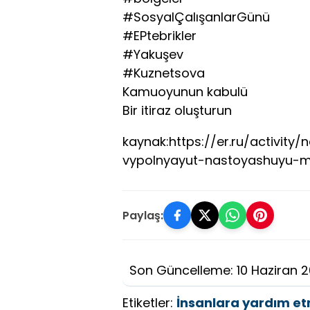
#SosyalÇalışanlarGünü
#EPtebrikler
#Yakuşev
#Kuznetsova
Kamuoyunun kabulü
Bir itiraz oluşturun
kaynak:https://er.ru/activity
vypolnyayut-nastoyashuyu-m
Paylaş:
Son Güncelleme: 10 Haziran 
Etiketler:
İnsanlara yardım e