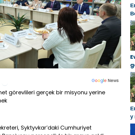
Е
В
к
E
g
k
G
o
o
g
l
e
News
et görevlileri gerçek bir misyonu yerine
mek
Е
у
х
ekreteri, Syktyvkar’daki Cumhuriyet