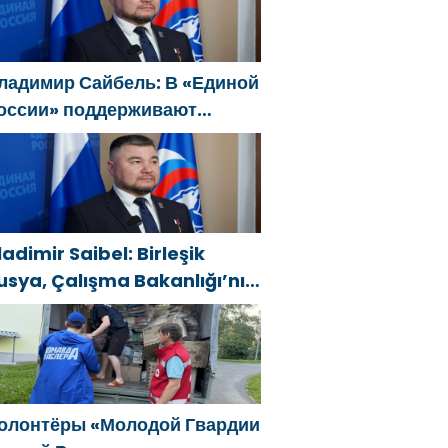
ладимир Сайбель: В «Единой
оссии» поддерживают
ешение Минтруда упростить
ля бывших участников СВО
олучение соцконтракта
ladimir Saibel: Birleşik
usya, Çalışma Bakanlığı’nın
ski SVO katılımcılarının
osyal sözleşme edinme
ürecini basitleştirme
ararını destekliyor
олонтёры «Молодой Гвардии