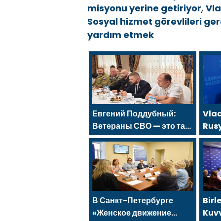
misyonu yerine getiriyor
,
Vl
Sosyal hizmet görevlileri ger
yardım etmek
Евгений Поддубный:
Vlad
Ветераны СВО — это та
Rus
сила, которая изменит
Baka
страну
katı
söz
süre
kara
В Санкт-Петербурге
Birl
«Женское движение
Kuvv