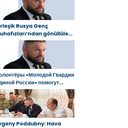
овую Народную программу
Единой России»
irleşik Rusya Genç
uhafızları’ndan gönüllüler,
elgorod sakinlerine yangın
öndürücüler ve jeneratörler
onusunda yardımcı olacak
олонтёры «Молодой Гвардии
диной России» помогут
елгородцам с
гнетушителями и
енераторами
vgeny Poddubny: Hava