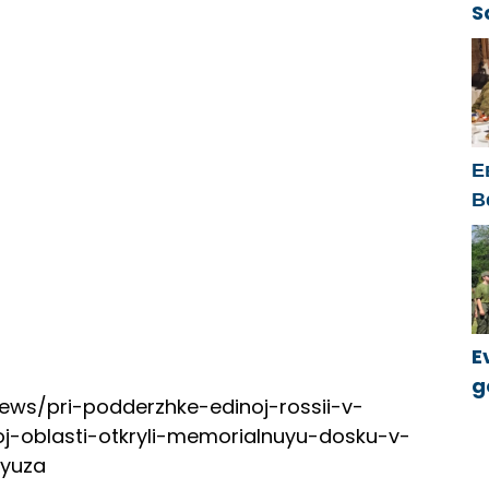
S
ü
Е
В
к
E
g
/news/pri-podderzhke-edinoj-rossii-v-
k
j-oblasti-otkryli-memorialnuyu-dosku-v-
oyuza