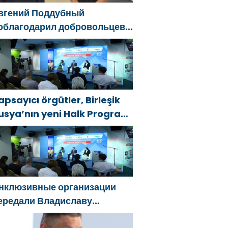
вгений Поддубный
облагодарил добровольцев
елгородской области за
ужество в спасении
острадавших от обстрелов
apsayıcı örgütler, Birleşik
usya’nın yeni Halk Programı
çin Vladislav Golovin’e
eklifler sundu
нклюзивные организации
ередали Владиславу
оловину предложения в