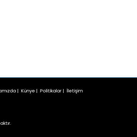
kımızda
|
Künye
|
Politikalar
|
İletişim
ktır.