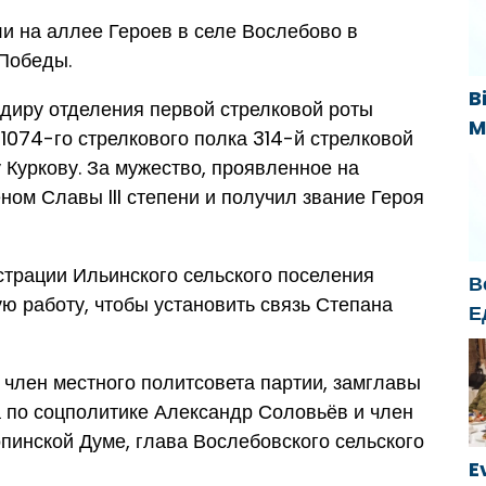
н
«
и на аллее Героев в селе Вослебово в
Победы.
B
диру отделения первой стрелковой роты
M
 1074-го стрелкового полка 314-й стрелковой
B
 Куркову. За мужество, проявленное на
s
ном Славы III степени и получил звание Героя
k
трации Ильинского сельского поселения
В
ю работу, чтобы установить связь Степана
Е
б
о
 член местного политсовета партии, замглавы
г
 по соцполитике Александр Соловьёв и член
пинской Думе, глава Вослебовского сельского
E