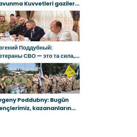
avunma Kuvvetleri gazileri,
lkeyi değiştirecek güçtür
вгений Поддубный:
етераны СВО — это та сила,
оторая изменит страну
vgeny Poddubny: Bugün
ençlerimiz, kazananların
arakterini şekillendiriyor