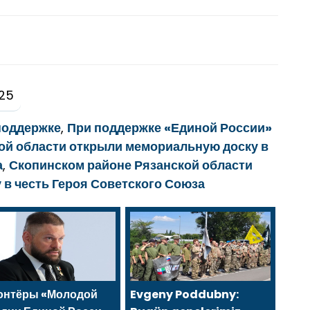
025
поддержке
,
При поддержке «Единой России»
ой области открыли мемориальную доску в
а
,
Скопинском районе Рязанской области
в честь Героя Советского Союза
онтёры «Молодой
Evgeny Poddubny: