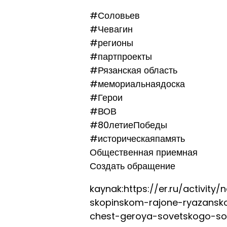
#Соловьев
#Чевагин
#регионы
#партпроекты
#Рязанская область
#мемориальнаядоска
#Герои
#ВОВ
#80летиеПобеды
#историческаяпамять
Общественная приемная
Создать обращение
kaynak:https://er.ru/activity
skopinskom-rajone-ryazansko
chest-geroya-sovetskogo-s