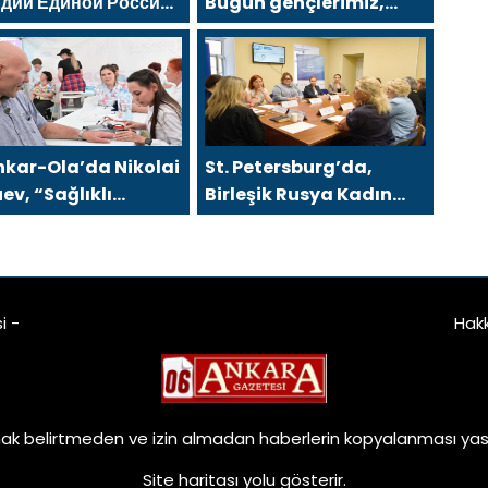
рдии Единой России»
Bugün gençlerimiz,
гут белгородцам с
kazananların
етушителями и
karakterini
ераторами
şekillendiriyor
hkar-Ola’da Nikolai
St. Petersburg’da,
ev, “Sağlıklı
Birleşik Rusya Kadın
uriyet” projesiyle
Hareketi, şehir
ştı
genelinde kadınlara
yönelik destek
programlarının
i -
Hak
geliştirilmesi için
öneriler hazırladı
ak belirtmeden ve izin almadan haberlerin kopyalanması yasa
Site haritası
yolu gösterir.