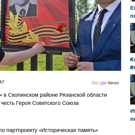
Е
п
Б
м
п
K
R
i
AT
t
G
o
o
g
l
e
News
 в Скопинском районе Рязанской области
честь Героя Советского Союза
И
п
Г
о партпроекту «Историческая память»