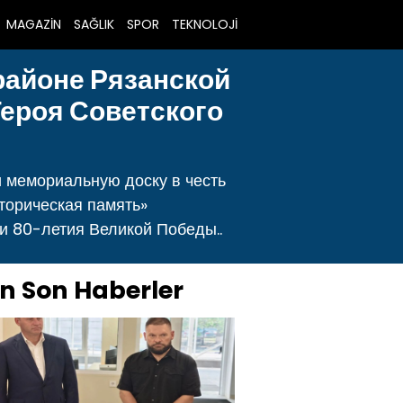
MAGAZİN
SAĞLIK
SPOR
TEKNOLOJİ
районе Рязанской
Героя Советского
 мемориальную доску в честь
торическая память»
и 80-летия Великой Победы..
n Son Haberler