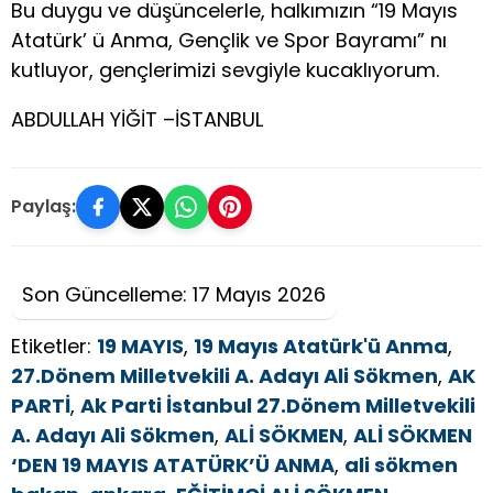
Bu duygu ve düşüncelerle, halkımızın “19 Mayıs
Atatürk’ ü Anma, Gençlik ve Spor Bayramı” nı
kutluyor, gençlerimizi sevgiyle kucaklıyorum.
ABDULLAH YİĞİT –İSTANBUL
Paylaş:
Son Güncelleme: 17 Mayıs 2026
Etiketler:
19 MAYIS
,
19 Mayıs Atatürk'ü Anma
,
27.Dönem Milletvekili A. Adayı Ali Sökmen
,
AK
PARTİ
,
Ak Parti İstanbul 27.Dönem Milletvekili
A. Adayı Ali Sökmen
,
ALİ SÖKMEN
,
ALİ SÖKMEN
‘DEN 19 MAYIS ATATÜRK’Ü ANMA
,
ali sökmen