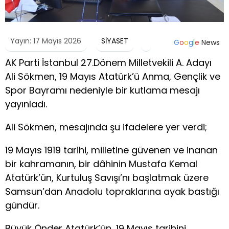
Yayın: 17 Mayıs 2026
SİYASET
G
o
o
g
l
e
News
AK Parti İstanbul 27.Dönem Milletvekili A. Adayı
Ali Sökmen, 19 Mayıs Atatürk’ü Anma, Gençlik ve
Spor Bayramı nedeniyle bir kutlama mesajı
yayınladı.
Ali Sökmen, mesajında şu ifadelere yer verdi;
19 Mayıs 1919 tarihi, milletine güvenen ve inanan
bir kahramanın, bir dâhinin Mustafa Kemal
Atatürk’ün, Kurtuluş Savışı’nı başlatmak üzere
Samsun’dan Anadolu topraklarına ayak bastığı
gündür.
Büyük Önder Atatürk’ün, 19 Mayıs tarihini