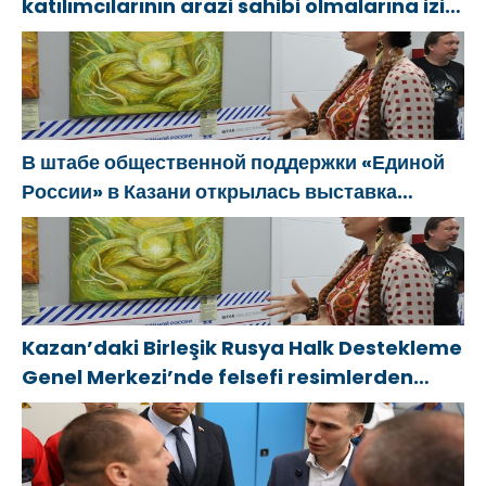
katılımcılarının arazi sahibi olmalarına izin
verecek yasal düzenlemeler üzerinde
çalışacaklar
В штабе общественной поддержки «Единой
России» в Казани открылась выставка
философской живописи
Kazan’daki Birleşik Rusya Halk Destekleme
Genel Merkezi’nde felsefi resimlerden
oluşan bir sergi açıldı