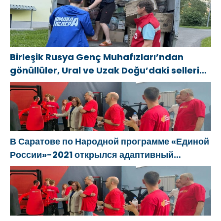
Birleşik Rusya Genç Muhafızları’ndan
gönüllüler, Ural ve Uzak Doğu’daki sellerin
sonuçlarını ortadan kaldırmaya yardımcı
oluyor
В Саратове по Народной программе «Единой
России»-2021 открылся адаптивный
спортзал «Новая высота»