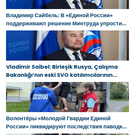
области
çocukların ve
gençlerin
Владимир Сайбель: В «Единой России»
yaratıcılığını
поддерживают решение Минтруда упростить
desteklemeye
для бывших участников СВО получение
yönelik
соцконтракта
sistemli
kararlarına
dikkat çekti
Vladimir Saibel: Birleşik Rusya, Çalışma
Bakanlığı’nın eski SVO katılımcılarının
sosyal sözleşme edinme sürecini
basitleştirme kararını destekliyor
Волонтёры «Молодой Гвардии Единой
России» ликвидируют последствия паводков
на Урале и Дальнем Востоке