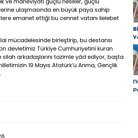
t
k ve maneviyatı güçlü nesiller, güçlü
flerine ulaşmasında en büyük paya sahip
izlere emanet ettiği bu cennet vatanı ilelebet
B
Y
tiklal mücadelesinde birleştirip, bu destansı
f
on devletimiz Türkiye Cumhuriyetini kuran
silah arkadaşlarını tazimle yâd ediyor, başta
illetimizin 19 Mayıs Atatürk’ü Anma, Gençlik
.
П
Р
с
ф
26