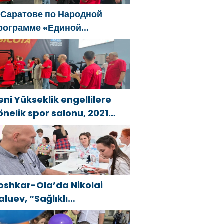
 Саратове по Народной
рограмме «Единой
оссии»-2021 открылся
даптивный спортзал «Новая
ысота»
eni Yükseklik engellilere
önelik spor salonu, 2021
irleşik Rusya Halk Programı
apsamında Saratov’da
çıldı
oshkar-Ola’da Nikolai
aluev, “Sağlıklı
umhuriyet” projesiyle