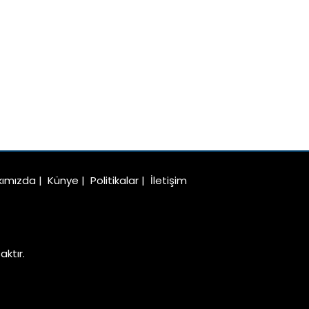
kımızda
|
Künye
|
Politikalar
|
İletişim
ktır.