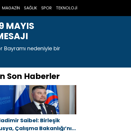
MAGAZİN
SAĞLIK
SPOR
TEKNOLOJİ
19 MAYIS
MESAJI
r Bayramı nedeniyle bir
n Son Haberler
ladimir Saibel: Birleşik
usya, Çalışma Bakanlığı’nın