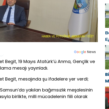
e
s
s
k
В
Е
п
У
G
o
o
g
l
e
News
t Begit, 19 Mayıs Atatürk’ü Anma, Gençlik ve
lama mesajı yayınladı.
B
t Begit, mesajında şu ifadelere yer verdi;
M
U
e Samsun’da yakılan bağımsızlık meşalesinin
s
la birlikte, milli mücadelenin fiili olarak
k