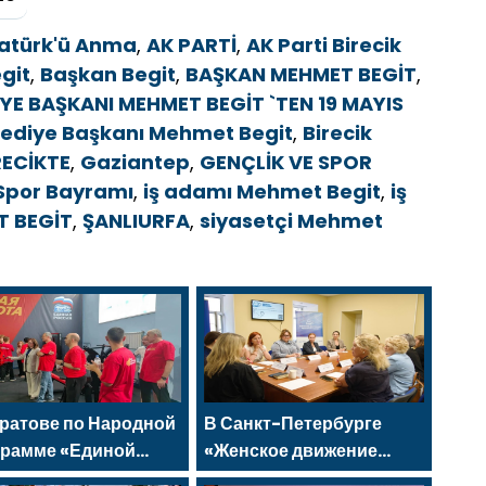
tatürk'ü Anma
,
AK PARTİ
,
AK Parti Birecik
git
,
Başkan Begit
,
BAŞKAN MEHMET BEGİT
,
İYE BAŞKANI MEHMET BEGİT `TEN 19 MAYIS
elediye Başkanı Mehmet Begit
,
Birecik
RECİKTE
,
Gaziantep
,
GENÇLİK VE SPOR
 Spor Bayramı
,
iş adamı Mehmet Begit
,
iş
 BEGİT
,
ŞANLIURFA
,
siyasetçi Mehmet
ратове по Народной
В Санкт-Петербурге
грамме «Единой
«Женское движение
сии»-2021 открылся
Единой России»