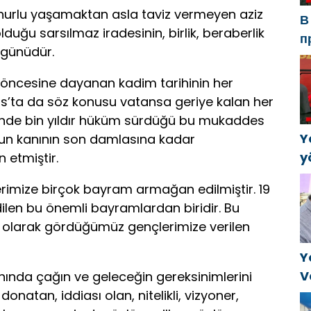
onurlu yaşamaktan asla taviz vermeyen aziz
В
olduğu sarsılmaz iradesinin, birlik, beraberlik
п
 günüdür.
Р
а
r öncesine dayanan kadim tarihinin her
в
ıs’ta da söz konusu vatansa geriye kalan her
erinde bin yıldır hüküm sürdüğü bu mukaddes
Y
lsun kanının son damlasına kadar
y
 etmiştir.
B
rimize birçok bayram armağan edilmiştir. 19
k
len bu önemli bayramlardan biridir. Bu
a
 olarak gördüğümüz gençlerimize verilen
Y
V
lanında çağın ve geleceğin gereksinimlerini
C
natan, iddiası olan, nitelikli, vizyoner,