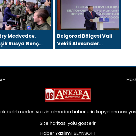
птивный спортзал
сформировало
вая высота»
предложения по
развитию городских
программ поддержки
женщин
try Medvedev,
Belgorod Bölgesi Vali
eşik Rusya Genç
Vekili Alexander
fızları ve Gönüllü
Shuvaev, Birleşik
üğü’nden
Rusya’nın bölgesel
llüleri cephe
şubesinin sekreterliğine
arına kadar eşlik
seçildi
i -
Hak
ak belirtmeden ve izin almadan haberlerin kopyalanması yasa
Site haritası
yolu gösterir.
Haber Yazılımı
:
BEYNSOFT