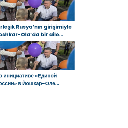
anıştı
irleşik Rusya’nın girişimiyle
oshkar-Ola’da bir aile
estivali düzenlendi
о инициативе «Единой
оссии» в Йошкар-Оле
остоялся семейный
естиваль