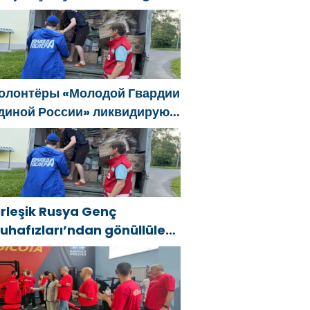
ski SVO katılımcılarının
osyal sözleşme edinme
ürecini basitleştirme
ararını destekliyor
олонтёры «Молодой Гвардии
диной России» ликвидируют
оследствия паводков на
рале и Дальнем Востоке
irleşik Rusya Genç
uhafızları’ndan gönüllüler,
ral ve Uzak Doğu’daki
ellerin sonuçlarını ortadan
aldırmaya yardımcı oluyor