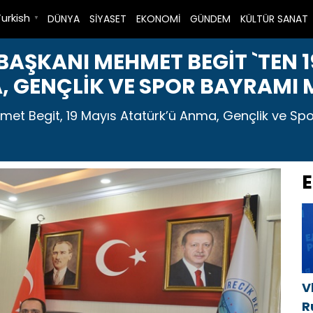
Turkish
DÜNYA
SİYASET
EKONOMİ
GÜNDEM
KÜLTÜR SANAT
▼
 BAŞKANI MEHMET BEGİT `TEN 
 GENÇLİK VE SPOR BAYRAMI 
met Begit, 19 Mayıs Atatürk’ü Anma, Gençlik ve Spo
E
V
R