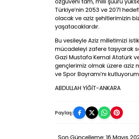
özgüveni tam, milli şuuru yükse
Türkiye’nin 2053 ve 2071 hede
olacak ve aziz şehitlerimizin b
yaşatacaklardır.
Bu vesileyle Aziz milletimizi is
mücadeleyi zafere taşıyarak s
Gazi Mustafa Kemal Atatürk ve 
gençlerimiz olmak üzere aziz m
ve Spor Bayramı’nı kutluyorum
ABDULLAH YİĞİT-ANKARA
Paylaş:
Son Güncelleme: 16 Mayıs 20