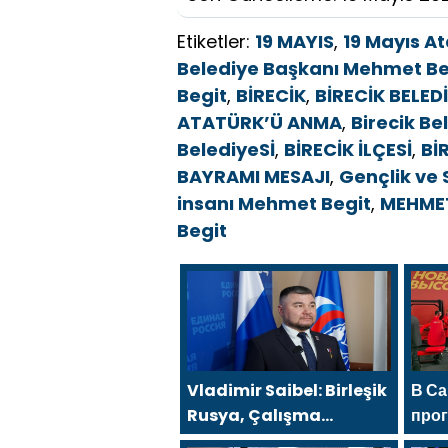
Etiketler:
19 MAYIS
,
19 Mayıs A
Belediye Başkanı Mehmet Be
Begit
,
BİRECİK
,
BİRECİK BELED
ATATÜRK’Ü ANMA
,
Birecik B
BelediyeSİ
,
BİRECİK İLÇESİ
,
Bİ
BAYRAMI MESAJI
,
Gençlik ve
insanı Mehmet Begit
,
MEHMET
Begit
Vladimir Saibel: Birleşik
В Са
Rusya, Çalışma
про
Bakanlığı’nın eski SVO
Рос