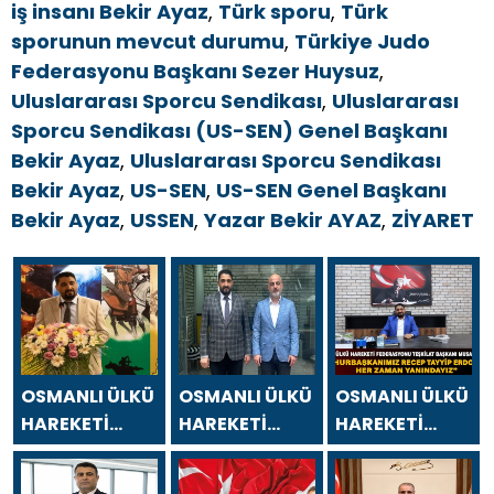
iş insanı Bekir Ayaz
,
Türk sporu
,
Türk
sporunun mevcut durumu
,
Türkiye Judo
Federasyonu Başkanı Sezer Huysuz
,
Uluslararası Sporcu Sendikası
,
Uluslararası
Sporcu Sendikası (US-SEN) Genel Başkanı
Bekir Ayaz
,
Uluslararası Sporcu Sendikası
Bekir Ayaz
,
US-SEN
,
US-SEN Genel Başkanı
Bekir Ayaz
,
USSEN
,
Yazar Bekir AYAZ
,
ZİYARET
OSMANLI ÜLKÜ
OSMANLI ÜLKÜ
OSMANLI ÜLKÜ
HAREKETİ
HAREKETİ
HAREKETİ
FEDERASYONU
FEDERASYONU
FEDERASYONU
TEŞKİLAT
TEŞKİLAT
TEŞKİLAT