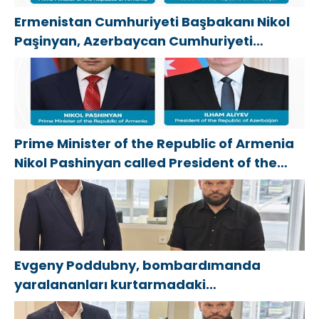
Ermenistan Cumhuriyeti Başbakanı Nikol
Paşinyan, Azerbaycan Cumhuriyeti
Cumhurbaşkanı İlham Aliyev’i aradı
Prime Minister of the Republic of Armenia
Nikol Pashinyan called President of the
Republic of Azerbaijan Ilham Aliyev
Evgeny Poddubny, bombardımanda
yaralananları kurtarmadaki
cesaretlerinden dolayı Belgorod