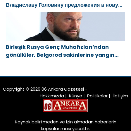
Владиславу Головину предложения в новую
Народную программу «Единой России»
Birleşik Rusya Genç Muhafızları’ndan
gönüllüler, Belgorod sakinlerine yangın
söndürücüler ve jeneratörler konusunda
yardımcı olacak
Copyright © 2026 06 Ankara Gazetesi -
Hakkımızda
|
Künye
|
Politikalar
|
İletişim
Kaynak belirtmeden ve izin almadan haberlerin
kopyalanması yasaktır.