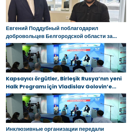
bölgesindeki gönüllülere teşekkür etti
Евгений Поддубный поблагодарил
добровольцев Белгородской области за
мужество в спасении пострадавших от
обстрелов
Kapsayıcı örgütler, Birleşik Rusya’nın yeni
Halk Programı için Vladislav Golovin’e
teklifler sundu
Инклюзивные организации передали