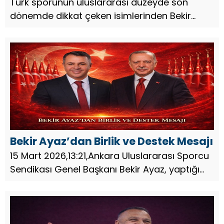
Türk sporunun uluslararası düzeyde son
dönemde dikkat çeken isimlerinden Bekir
Ayaz ile dünya futbolunun önemli
yıldızlarından Ricardo Quaresma arasında
gerçekleştirilen görüşme, Türk futbolunun
gelec...
Bekir Ayaz’dan Birlik ve Destek Mesajı
15 Mart 2026,13:21,Ankara Uluslararası Sporcu
Sendikası Genel Başkanı Bekir Ayaz, yaptığı
açıklamada Türkiye’nin birlik ve kararlılıkla
yoluna devam ettiğini belirterek güçlü bir
destek mesajı verd...