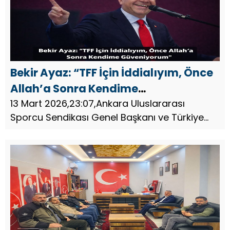
Bekir Ayaz: “TFF İçin İddialıyım, Önce
Allah’a Sonra Kendime
Güveniyorum”
13 Mart 2026,23:07,Ankara Uluslararası
Sporcu Sendikası Genel Başkanı ve Türkiye
Futbol Federasyonu başkan adaylarından
Bekir Ayaz, Türk futbolunun geleceğine ilişkin
yaptığı açıklamada iddialı ve ...