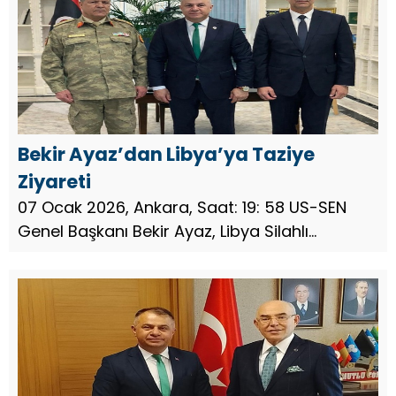
erişilebilirliği üzerine görüş alışv...
Bekir Ayaz’dan Libya’ya Taziye
Ziyareti
07 Ocak 2026, Ankara, Saat: 19: 58 US-SEN
Genel Başkanı Bekir Ayaz, Libya Silahlı
Kuvvetleri Genelkurmay Başkanı Mareşal
Muhammed El-Haddad ve beraberindeki
heyetin elim uçak kazasında hayatlarını ...