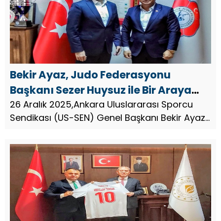
Bekir Ayaz, Judo Federasyonu
Başkanı Sezer Huysuz ile Bir Araya
Geldi
26 Aralık 2025,Ankara Uluslararası Sporcu
Sendikası (US-SEN) Genel Başkanı Bekir Ayaz,
Türkiye Judo Federasyonu Başkanı Sezer
Huysuz ile Ankara’da bir araya geldi.
Gerçekleşen görüşmede Türk sporun...