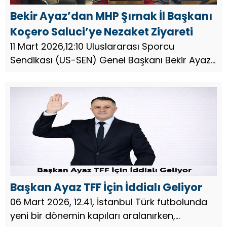
Bekir Ayaz’dan MHP Şırnak İl Başkanı
Koçero Saluci’ye Nezaket Ziyareti
11 Mart 2026,12:10 Uluslararası Sporcu
Sendikası (US-SEN) Genel Başkanı Bekir Ayaz,
Milliyetçi Hareket Partisi Şırnak İl Başkanı
Koçero Saluci’yi makamında ziyaret etti.
Samimi bir ortamda gerçekle...
Başkan Ayaz TFF İçin İddialı Geliyor
06 Mart 2026, 12.41, İstanbul Türk futbolunda
yeni bir dönemin kapıları aralanırken,