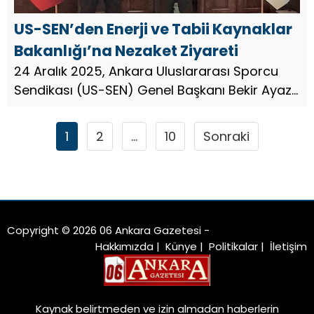
US-SEN’den Enerji ve Tabii Kaynaklar
Bakanlığı’na Nezaket Ziyareti
24 Aralık 2025, Ankara Uluslararası Sporcu
Sendikası (US-SEN) Genel Başkanı Bekir Ayaz,
Enerji ve Tabii Kaynaklar Bakanlığı Bakan
Yardımcısı Abdullah Tancan’ı makamında
1
2
…
10
Sonraki
ziyaret etti. Gerçekleşen...
Copyright © 2026 06 Ankara Gazetesi -
Hakkımızda
|
Künye
|
Politikalar
|
İletişim
Kaynak belirtmeden ve izin almadan haberlerin