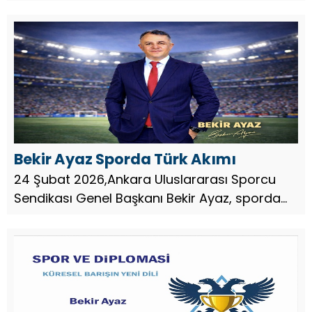
Uluslararası Sporcu Sendikası Genel Başkanı
Bekir Ayaz güçlü ve vizyon sahibi bir ekiple
Türkiye Futbol Federasy...
Bekir Ayaz Sporda Türk Akımı
24 Şubat 2026,Ankara Uluslararası Sporcu
Sendikası Genel Başkanı Bekir Ayaz, sporda
yeni bir vizyonu ifade eden “Sporda Türk
Akımı” yaklaşımının sadece sportif bir hedef
değil, aynı zamanda güçlü b...