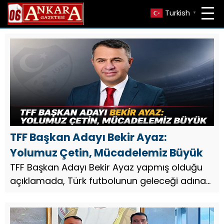
Turkish
▼
TFF Başkan Adayı Bekir Ayaz:
Yolumuz Çetin, Mücadelemiz Büyük
TFF Başkan Adayı Bekir Ayaz yapmış olduğu
açıklamada, Türk futbolunun geleceği adına
çıktıkları yolun kolay olmadığını ancak
mücadeleden hiçbir zaman
vazgeçmeyeceklerini ifade etti.