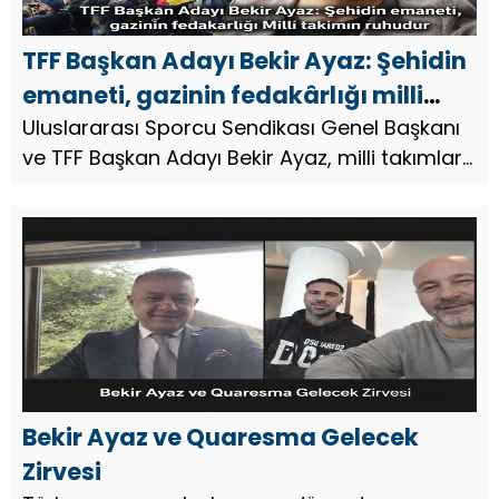
TFF Başkan Adayı Bekir Ayaz: Şehidin
emaneti, gazinin fedakârlığı milli
takımın ruhudur
Uluslararası Sporcu Sendikası Genel Başkanı
ve TFF Başkan Adayı Bekir Ayaz, milli takımlara
seçilen sporculara prim ödenmesi
tartışmalarına sert sözlerle tepki gösterdi.
Ayaz, milli formanın anlamının...
Bekir Ayaz ve Quaresma Gelecek
Zirvesi