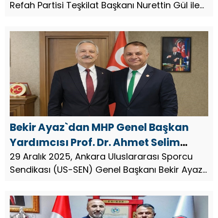
Refah Partisi Teşkilat Başkanı Nurettin Gül ile
gerçekleştirdiği görüşmede, Türkiye’nin yeni
anayasa süreci, spor politikaları, spor
diplomasisi ve yurt dış...
Bekir Ayaz`dan MHP Genel Başkan
Yardımcısı Prof. Dr. Ahmet Selim
Yurdakul’a Ziyaret
29 Aralık 2025, Ankara Uluslararası Sporcu
Sendikası (US-SEN) Genel Başkanı Bekir Ayaz,
Milliyetçi Hareket Partisi Genel Başkan
Yardımcısı Prof. Dr. Ahmet Selim Yurdakul’u
nezaket ziyaretinde bulun...