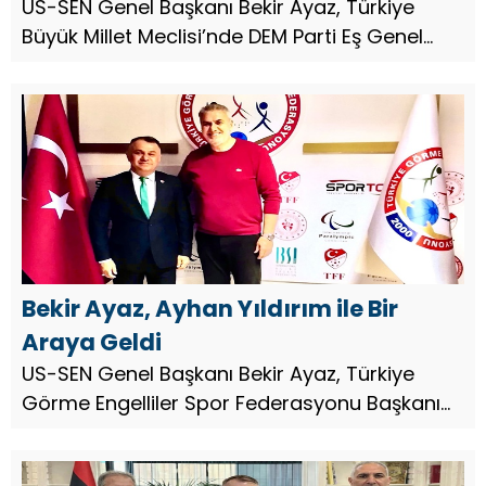
US-SEN Genel Başkanı Bekir Ayaz, Türkiye
Büyük Millet Meclisi’nde DEM Parti Eş Genel
Başkanı Tuncer Bakırhan ile bir araya geldi.
Görüşmede, Diyarbakır’da düzenlenmesi
planlanan Barış Kupası ana günde...
Bekir Ayaz, Ayhan Yıldırım ile Bir
Araya Geldi
US-SEN Genel Başkanı Bekir Ayaz, Türkiye
Görme Engelliler Spor Federasyonu Başkanı
Ayhan Yıldırım ile bir araya gelerek engelli
sporcuların mevcut durumu ve sporun