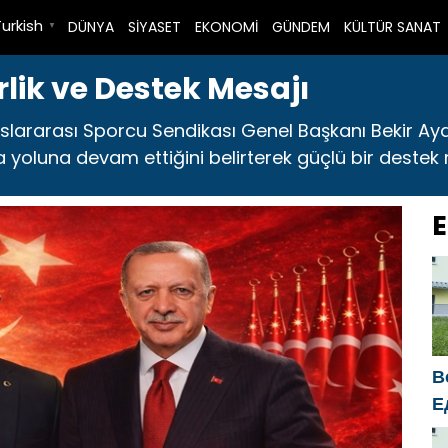
Turkish
DÜNYA
SİYASET
EKONOMİ
GÜNDEM
KÜLTÜR SANAT
▼
rlik ve Destek Mesajı
uslararası Sporcu Sendikası Genel Başkanı Bekir Ay
ıkla yoluna devam ettiğini belirterek güçlü bir destek
E
В
Е
п