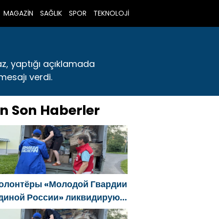
MAGAZİN
SAĞLIK
SPOR
TEKNOLOJİ
az, yaptığı açıklamada
 mesajı verdi.
n Son Haberler
олонтёры «Молодой Гвардии
диной России» ликвидируют
оследствия паводков на