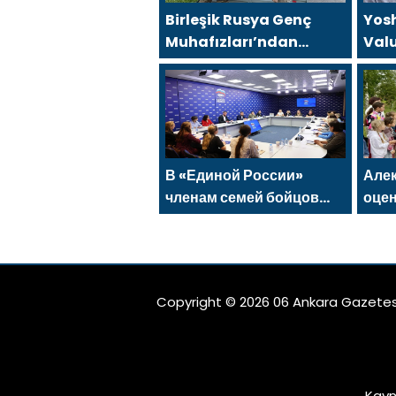
Birleşik Rusya Genç
Yos
Muhafızları’ndan
Valu
gönüllüler, Ural ve Uzak
Cumh
Doğu’daki sellerin
tanı
sonuçlarını ortadan
kaldırmaya yardımcı
oluyor
В «Единой России»
Але
членам семей бойцов
оце
СВО рассказали о новых
про
мерах господдержки
благ
Вор
Copyright © 2026 06 Ankara Gazetes
Kayn