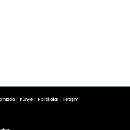
kımızda
|
Künye
|
Politikalar
|
İletişim
ktır.