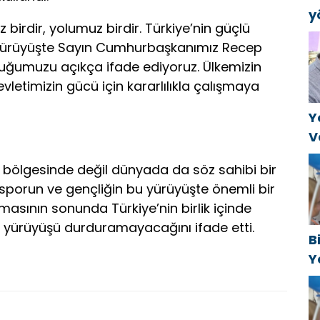
y
z birdir, yolumuz birdir. Türkiye’nin güçlü
B
ük yürüyüşte Sayın Cumhurbaşkanımız Recep
k
uğumuzu açıkça ifade ediyoruz. Ülkemizin
a
 devletimizin gücü için kararlılıkla çalışmaya
Y
V
C
ca bölgesinde değil dünyada da söz sahibi bir
t
k, sporun ve gençliğin bu yürüyüşte önemli bir
amasının sonunda Türkiye’nin birlik içinde
 yürüyüşü durduramayacağını ifade etti.
B
Y
f