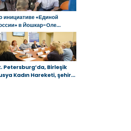
о инициативе «Единой
оссии» в Йошкар-Оле
остоялся семейный
естиваль
t. Petersburg’da, Birleşik
usya Kadın Hareketi, şehir
enelinde kadınlara yönelik
estek programlarının
eliştirilmesi için öneriler
azırladı