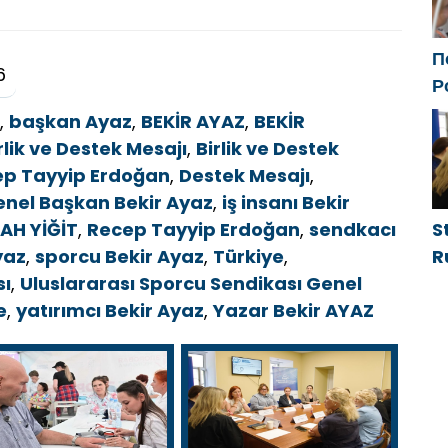
П
6
Р
с
,
başkan Ayaz
,
BEKİR AYAZ
,
BEKİR
ф
rlik ve Destek Mesajı
,
Birlik ve Destek
p Tayyip Erdoğan
,
Destek Mesajı
,
nel Başkan Bekir Ayaz
,
iş insanı Bekir
S
AH YİĞİT
,
Recep Tayyip Erdoğan
,
sendkacı
R
yaz
,
sporcu Bekir Ayaz
,
Türkiye
,
g
sı
,
Uluslararası Sporcu Sendikası Genel
d
e
,
yatırımcı Bekir Ayaz
,
Yazar Bekir AYAZ
g
h