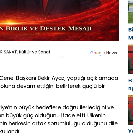
У
B
M
U
ÜR SANAT
,
Kültür ve Sanat
s
G
o
o
g
l
e
News
k
 Genel Başkanı Bekir Ayaz, yaptığı açıklamada
В
a yoluna devam ettiğini belirterek güçlü bir
п
Р
а
ye’nin büyük hedeflere doğru ilerlediğini ve
в
en büyük güç olduğunu ifade etti. Ülkenin
nin herkesin ortak sorumluluğu olduğunu dile
Y
kullandı: