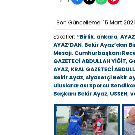
Son Güncelleme: 15 Mart 202
Etiketler:
“Birlik
,
ankara
,
AYAZ
AYAZ’DAN
,
Bekir Ayaz’dan Bi
Mesajı
,
Cumhurbaşkanı Rece
GAZETECİ ABDULLAH YİĞİT
,
Ge
AYAZ
,
KRAL GAZETECİ ABDULL
Bekir Ayaz
,
siyasetçi Bekir A
Uluslararası Sporcu Sendika
Başkanı Bekir Ayaz
,
USSEN
,
v