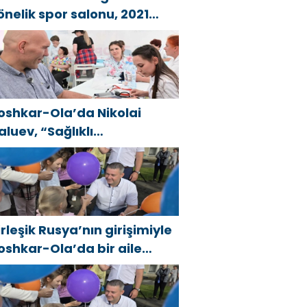
önelik spor salonu, 2021
irleşik Rusya Halk Programı
apsamında Saratov’da
çıldı
oshkar-Ola’da Nikolai
aluev, “Sağlıklı
umhuriyet” projesiyle
anıştı
irleşik Rusya’nın girişimiyle
oshkar-Ola’da bir aile
estivali düzenlendi