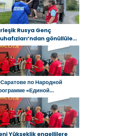
рале и Дальнем Востоке
irleşik Rusya Genç
uhafızları’ndan gönüllüler,
ral ve Uzak Doğu’daki
ellerin sonuçlarını ortadan
aldırmaya yardımcı oluyor
 Саратове по Народной
рограмме «Единой
оссии»-2021 открылся
даптивный спортзал «Новая
ысота»
eni Yükseklik engellilere