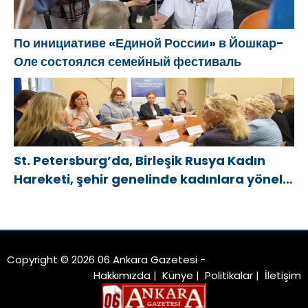
По инициативе «Единой России» в Йошкар-
Оле состоялся семейный фестиваль
St. Petersburg’da, Birleşik Rusya Kadın
Hareketi, şehir genelinde kadınlara yönelik
destek programlarının geliştirilmesi için
öneriler hazırladı
Copyright © 2026 06 Ankara Gazetesi -
Hakkımızda
|
Künye
|
Politikalar
|
İletişim