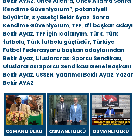
Bekir AYAZ
,
Önce Allah’a
,
Önce Allah’a Sonra
Kendime Güveniyorum”
,
potansiyeli
büyüktür
,
siyasetçi Bekir Ayaz
,
Sonra
Kendime Güveniyorum
,
TFF
,
tff başkan adayı
Bekir Ayaz
,
TFF İçin İddialıyım
,
Türk
,
Türk
futbolu
,
Türk futbolu güçlüdür
,
Türkiye
Futbol Federasyonu başkan adaylarından
Bekir Ayaz
,
Uluslararası Sporcu Sendikası
,
Uluslararası Sporcu Sendikası Genel Başkanı
Bekir Ayaz
,
USSEN
,
yatırımcı Bekir Ayaz
,
Yazar
Bekir AYAZ
OSMANLI ÜLKÜ
OSMANLI ÜLKÜ
OSMANLI ÜLKÜ