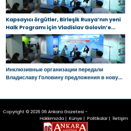
Kapsayıcı örgütler, Birleşik Rusya’nın yeni
Halk Programı için Vladislav Golovin’e
teklifler sundu
Инклюзивные организации передали
Владиславу Головину предложения в новую
Народную программу «Единой России»
Copyright © 2026 06 Ankara Gazetesi -
Hakkımızda
|
Künye
|
Politikalar
|
İletişim