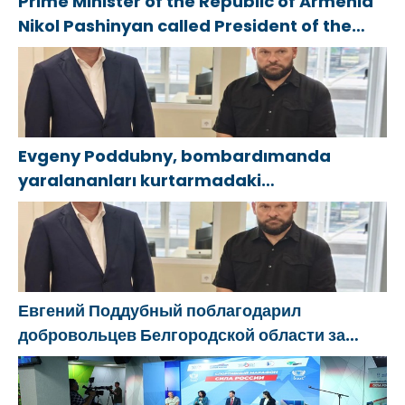
Prime Minister of the Republic of Armenia
Nikol Pashinyan called President of the
Republic of Azerbaijan Ilham Aliyev
Evgeny Poddubny, bombardımanda
yaralananları kurtarmadaki
cesaretlerinden dolayı Belgorod
bölgesindeki gönüllülere teşekkür etti
Евгений Поддубный поблагодарил
добровольцев Белгородской области за
мужество в спасении пострадавших от
обстрелов