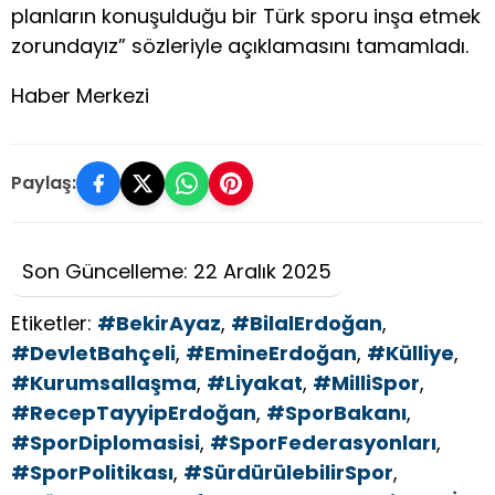
planların konuşulduğu bir Türk sporu inşa etmek
zorundayız” sözleriyle açıklamasını tamamladı.
Haber Merkezi
Paylaş:
Son Güncelleme: 22 Aralık 2025
Etiketler:
#BekirAyaz
,
#BilalErdoğan
,
#DevletBahçeli
,
#EmineErdoğan
,
#Külliye
,
#Kurumsallaşma
,
#Liyakat
,
#MilliSpor
,
#RecepTayyipErdoğan
,
#SporBakanı
,
#SporDiplomasisi
,
#SporFederasyonları
,
#SporPolitikası
,
#SürdürülebilirSpor
,