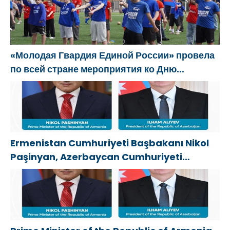
трудоустройства ветеранов СВО
«Молодая Гвардия Единой России» провела
по всей стране мероприятия ко Дню
физкультурника
Ermenistan Cumhuriyeti Başbakanı Nikol
Paşinyan, Azerbaycan Cumhuriyeti
Cumhurbaşkanı İlham Aliyev’i aradı