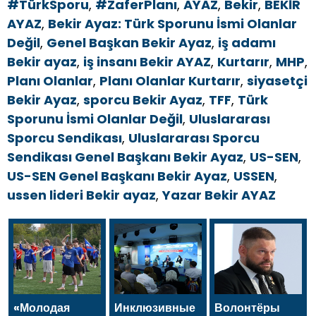
#TürkSporu
,
#ZaferPlanı
,
AYAZ
,
Bekir
,
BEKİR
AYAZ
,
Bekir Ayaz: Türk Sporunu İsmi Olanlar
Değil
,
Genel Başkan Bekir Ayaz
,
iş adamı
Bekir ayaz
,
iş insanı Bekir AYAZ
,
Kurtarır
,
MHP
,
Planı Olanlar
,
Planı Olanlar Kurtarır
,
siyasetçi
Bekir Ayaz
,
sporcu Bekir Ayaz
,
TFF
,
Türk
Sporunu İsmi Olanlar Değil
,
Uluslararası
Sporcu Sendikası
,
Uluslararası Sporcu
Sendikası Genel Başkanı Bekir Ayaz
,
US-SEN
,
US-SEN Genel Başkanı Bekir Ayaz
,
USSEN
,
ussen lideri Bekir ayaz
,
Yazar Bekir AYAZ
«Молодая
Инклюзивные
Волонтёры