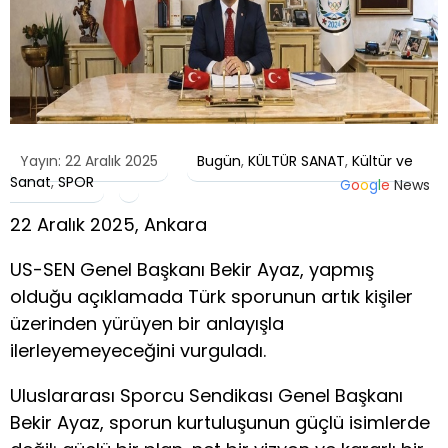
Yayın: 22 Aralık 2025
Bugün
,
KÜLTÜR SANAT
,
Kültür ve
Sanat
,
SPOR
G
o
o
g
l
e
News
22 Aralık 2025, Ankara
US-SEN Genel Başkanı Bekir Ayaz, yapmış
olduğu açıklamada Türk sporunun artık kişiler
üzerinden yürüyen bir anlayışla
ilerleyemeyeceğini vurguladı.
Uluslararası Sporcu Sendikası Genel Başkanı
Bekir Ayaz, sporun kurtuluşunun güçlü isimlerde