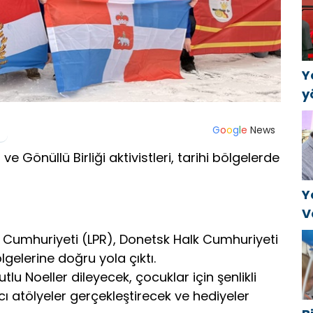
а
в
Y
y
B
k
G
o
o
g
l
e
News
a
e Gönüllü Birliği aktivistleri, tarihi bölgelerde
Y
V
C
lk Cumhuriyeti (LPR), Donetsk Halk Cumhuriyeti
t
gelerine doğru yola çıktı.
tlu Noeller dileyecek, çocuklar için şenlikli
ıcı atölyeler gerçekleştirecek ve hediyeler