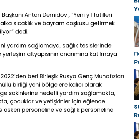
B
Y
Başkanı Anton Demidov , “Yeni yıl tatilleri
f
 halka sıcaklık ve bayram coşkusu getirmek
iyor” dedi.
sani yardım sağlamaya, sağlık tesislerinde
П
 yerleşim altyapısının onarımına katılmaya
Р
с
 2022’den beri Birleşik Rusya Genç Muhafızları
ф
lü birliği yeni bölgelere kalıcı olarak
bölge sakinlerine hedefli yardım sağlamakta,
ta, çocuklar ve yetişkinler için eğlence
S
s askeri personeline ve sağlık personeline
R
g
d