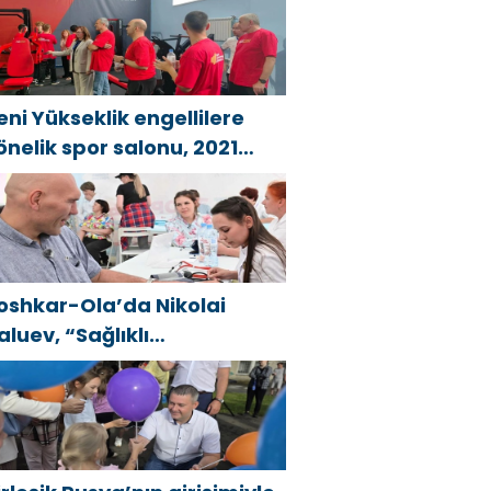
даптивный спортзал «Новая
ысота»
eni Yükseklik engellilere
önelik spor salonu, 2021
irleşik Rusya Halk Programı
apsamında Saratov’da
çıldı
oshkar-Ola’da Nikolai
aluev, “Sağlıklı
umhuriyet” projesiyle
anıştı