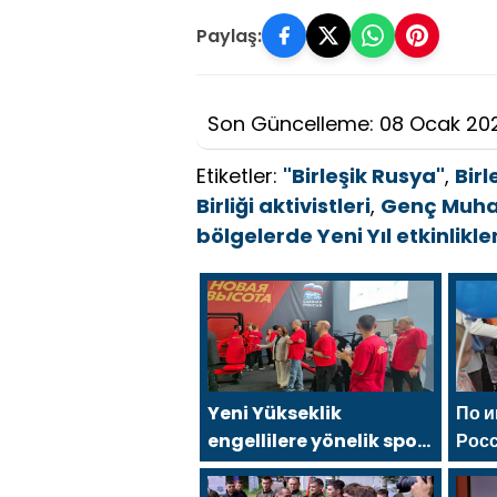
Paylaş:
Son Güncelleme: 08 Ocak 20
Etiketler:
"Birleşik Rusya"
,
Bir
Birliği aktivistleri
,
Genç Muhaf
bölgelerde Yeni Yıl etkinlikle
Yeni Yükseklik
По 
engellilere yönelik spor
Рос
salonu, 2021 Birleşik
сос
Rusya Halk Programı
фес