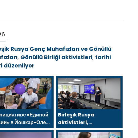
26
leşik Rusya Genç Muhafızları ve Gönüllü
ızları
,
Gönüllü Birliği aktivistleri
,
tarihi
ri düzenliyor
инициативе «Единой
Birleşik Rusya
сии» в Йошкар-Оле
aktivistleri,
тоялся семейный
Naberezhnye Chelny’de
тиваль
genç KAMAZ uzmanları