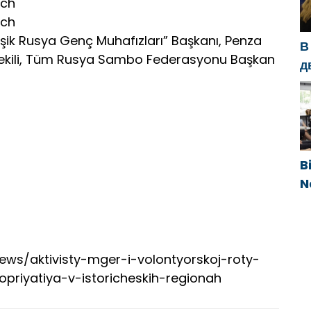
g
ich
h
ich
ik Rusya Genç Muhafızları” Başkanı, Penza
В
tvekili, Tüm Rusya Sambo Federasyonu Başkan
д
с
п
п
B
N
g
e
/news/aktivisty-mger-i-volontyorskoj-roty-
riyatiya-v-istoricheskih-regionah