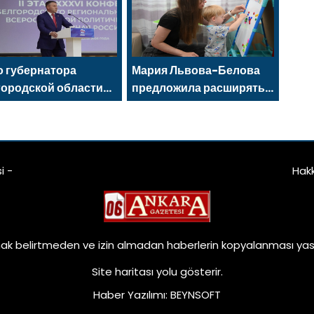
için eğitim etkinlikleri
düzenledi
 губернатора
Мария Львова-Белова
городской области
предложила расширять
ксандр Шуваев
сеть пространств для
ан секретарём
поддержки матерей
отделения «Единой
сии»
i -
Hak
ak belirtmeden ve izin almadan haberlerin kopyalanması yasa
Site haritası
yolu gösterir.
Haber Yazılımı
:
BEYNSOFT