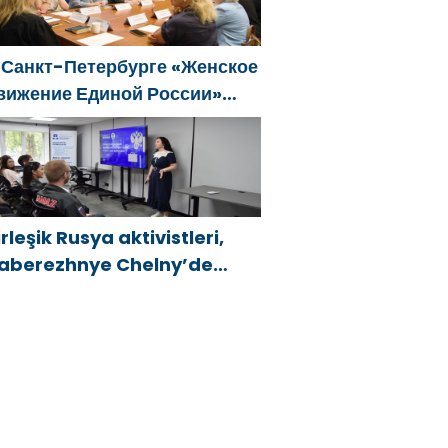
eliştirilmesi için öneriler
azırladı
 Санкт-Петербурге «Женское
вижение Единой России»
формировало предложения
о развитию городских
рограмм поддержки женщин
irleşik Rusya aktivistleri,
aberezhnye Chelny’de
enç KAMAZ uzmanları için
ğitim etkinlikleri düzenledi