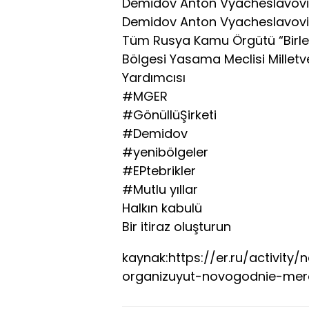
Demidov Anton Vyacheslavov
Demidov Anton Vyacheslavov
Tüm Rusya Kamu Örgütü “Birleş
Bölgesi Yasama Meclisi Mille
Yardımcısı
#‎MGER
#GönüllüŞirketi
#Demidov
#yenibölgeler
#EPtebrikler
#Mutlu yıllar
Halkın kabulü
Bir itiraz oluşturun
kaynak:https://er.ru/activity
organizuyut-novogodnie-merop