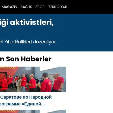
MAGAZİN
SAĞLIK
SPOR
TEKNOLOJİ
i aktivistleri,
Yıl etkinlikleri düzenliyor..
n Son Haberler
 Саратове по Народной
рограмме «Единой
оссии»-2021 открылся