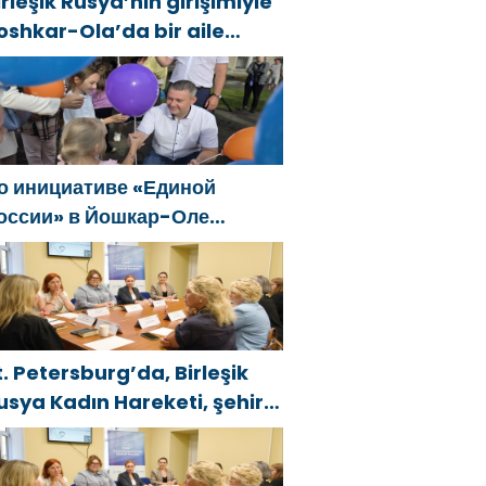
irleşik Rusya’nın girişimiyle
oshkar-Ola’da bir aile
estivali düzenlendi
о инициативе «Единой
оссии» в Йошкар-Оле
остоялся семейный
естиваль
t. Petersburg’da, Birleşik
usya Kadın Hareketi, şehir
enelinde kadınlara yönelik
estek programlarının