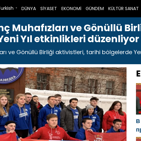
Turkish
DÜNYA
SİYASET
EKONOMİ
GÜNDEM
KÜLTÜR SANAT
▼
ç Muhafızları ve Gönüllü Birliğ
eni Yıl etkinlikleri düzenliyor
 ve Gönüllü Birliği aktivistleri, tarihi bölgelerde Yeni 
E
В
п
Р