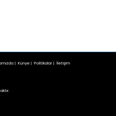
kımızda
|
Künye
|
Politikalar
|
İletişim
ktır.