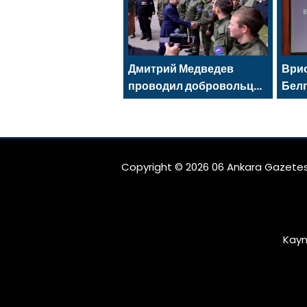
kapsamında
Saratov’da açıldı
Дмитрий Медведев
Врио
проводил добровольцев
Бел
МГЕР и «Волонтёрской
Але
Роты» на передовую
избр
рег
Рос
Copyright © 2026 06 Ankara Gazetes
Kayn