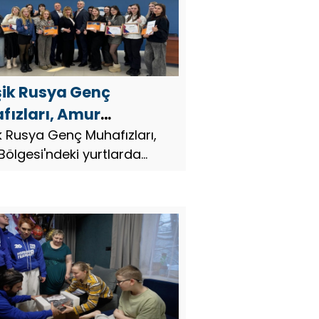
şik Rusya Genç
fızları, Amur
esi’ndeki yurtlarda
ik Rusya Genç Muhafızları,
ölgesi'ndeki yurtlarda
 öğrenciler için bir
öğrenciler için bir yarışma
şma başlattı
ı.