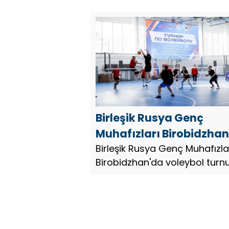
etkinlikler düzenledi.
düzenledi
Birleşik Rusya Genç
Muhafızları Birobidzha
voleybol turnuvası
Birleşik Rusya Genç Muhafızla
Birobidzhan'da voleybol turn
düzenledi
düzenledi.