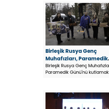
konusunda yardımcı olacak.
yardımcı olacak
Birleşik Rusya Genç
Muhafızları, Paramedik
Günü’nü kutlamak için 
Birleşik Rusya Genç Muhafızlar
Paramedik Günü'nü kutlamak 
genelinde etkinlikler
ülke genelinde etkinlikler
düzenliyor
düzenliyor.