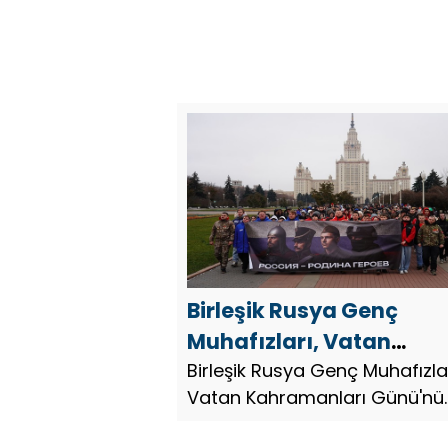
Birleşik Rusya Genç
Muhafızları, Vatan
Kahramanları Günü’nü
Birleşik Rusya Genç Muhafızlar
Vatan Kahramanları Günü'nü
kutlamak için ülke
kutlamak için ülke genelinde
genelinde etkinlikler