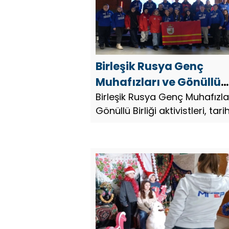
Birleşik Rusya Genç
Muhafızları ve Gönüllü
Birliği aktivistleri, tarihi
Birleşik Rusya Genç Muhafızla
Gönüllü Birliği aktivistleri, tarih
bölgelerde çocuklar içi
bölgelerde çocuklar için atöl
atölye çalışmaları
çalışmaları düzenleyecek.
düzenleyecek