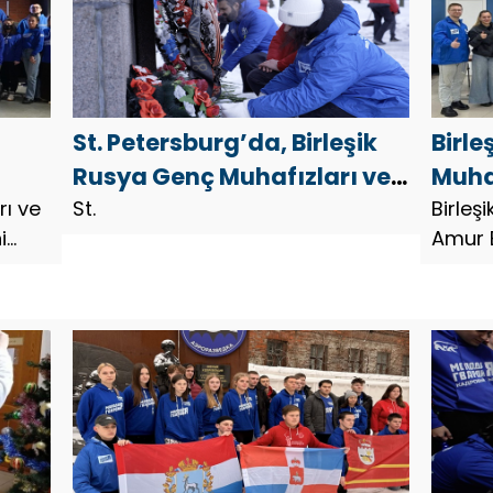
St. Petersburg’da, Birleşik
Birle
Rusya Genç Muhafızları ve
Muha
rı ve
Gönüllü Birliği aktivistleri,
St.
Bölg
Birleş
i
Amur B
n
Stalingrad Savaşı
kalan
ye
kalan 
kahramanlarının anısını
yarı
başlatt
onurlandırdı