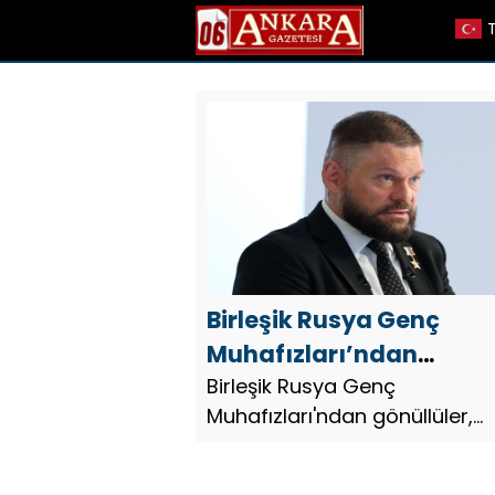
Birleşik Rusya Genç
Muhafızları’ndan
gönüllüler, Belgorod
Birleşik Rusya Genç
Muhafızları'ndan gönüllüler,
sakinlerine yangın
Belgorod sakinlerine yangın
söndürücüler ve
söndürücüler ve jeneratörler
jeneratörler konusunda