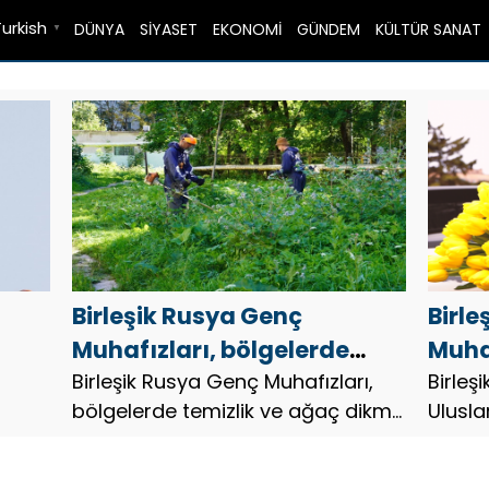
Turkish
DÜNYA
SİYASET
EKONOMİ
GÜNDEM
KÜLTÜR SANAT
▼
Birleşik Rusya Genç
Birle
Muhafızları, bölgelerde
Muhaf
temizlik ve ağaç dikme
Birleşik Rusya Genç Muhafızları,
Kadı
Birleş
bölgelerde temizlik ve ağaç dikme
Ulusla
faaliyetleri düzenledi
bölge
faaliyetleri düzenledi 2026, Parti
onurun
düze
aktivistleri ve sakinler de
düzenl