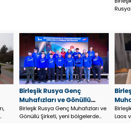
Fede
Birleş
Rusya
Günü
Günü i
etkin
düzenl
Birleşik Rusya Genç
Birle
Muhafızları ve Gönüllü
Muhaf
ı,
Şirketi, yeni bölgelerde
Birleşik Rusya Genç Muhafızları ve
Vene
Birleş
Gönüllü Şirketi, yeni bölgelerde
Laos v
Anneler Günü etkinlikleri
parti
Anneler Günü etkinlikleri
partil
düzenliyor
örgüt