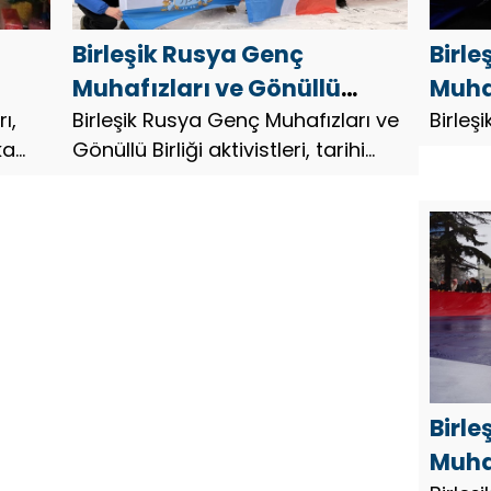
Birleşik Rusya Genç
Birle
Muhafızları ve Gönüllü
Muhaf
ka
ı,
Birliği aktivistleri, tarihi
Birleşik Rusya Genç Muhafızları ve
ve D
Birleş
ka
Gönüllü Birliği aktivistleri, tarihi
bir
bölgelerde Yeni Yıl
Cumh
bölgelerde Yeni Yıl etkinlikleri
di
etkinlikleri düzenliyor
çocuk
düzenliyor.
dilek
Birle
Muha