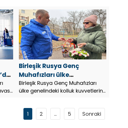
düzenliyor.
işbirl
anla
Birleşik Rusya Genç
n’da
Muhafızları ülke
rı
genelindeki kolluk
Birleşik Rusya Genç Muhafızları
uvası
ülke genelindeki kolluk kuvvetlerini
kuvvetlerini tebrik etti
tebrik etti.
1
2
…
5
Sonraki