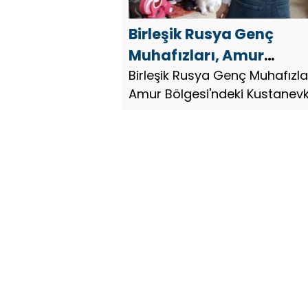
Birleşik Rusya Genç
Muhafızları, Amur
Bölgesi’ndeki Kustanev
Birleşik Rusya Genç Muhafızlar
Amur Bölgesi'ndeki Kustanev
köyünden çocuklar için 
köyünden çocuklar için bir
fotoğraf çekimi düzenle
fotoğraf çekimi düzenledi.