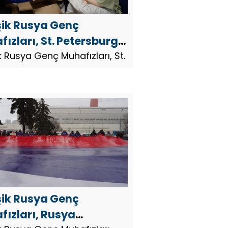
şik Rusya Genç
ızları, St. Petersburg
onetsk Halk
ik Rusya Genç Muhafızları, St.
uriyeti’nden
ların yeni yıl
lerini yerine getirdi
şik Rusya Genç
fızları, Rusya