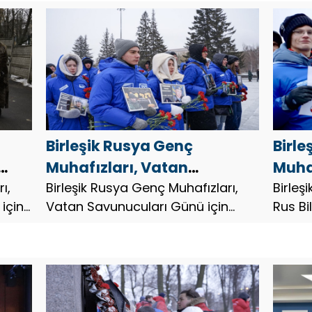
eylemlere katıldı Smolensk Sanayi
Bölgesi'nde, gönüllüler Ryl...
Birleşik Rusya Genç
Birle
Muhafızları, Vatan
Muhaf
ülke
ı,
Savunucuları Günü için
Birleşik Rusya Genç Muhafızları,
onuru
Birleş
için
Vatan Savunucuları Günü için
Rus Bi
bölgelerde etkinlikler
düze
bölgelerde etkinlikler düzenledi.
etkinl
düzenledi