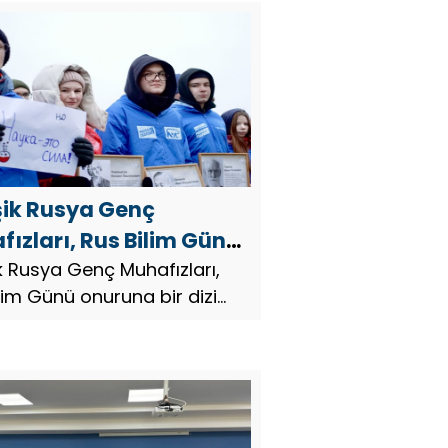
şik Rusya Genç
ızları, Rus Bilim Günü
na bir dizi etkinlik
ik Rusya Genç Muhafızları,
lim Günü onuruna bir dizi
nledi
ik düzenledi.