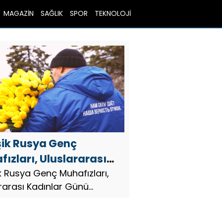
MAGAZİN
SAĞLIK
SPOR
TEKNOLOJİ
şik Rusya Genç
ızları, Uluslararası
nlar Günü onuruna
ik Rusya Genç Muhafızları,
rarası Kadınlar Günü
lerde etkinlikler
a bölgelerde etkinlikler
nledi
edi.