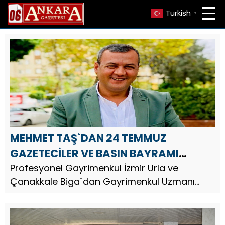
Turkish
▼
MEHMET TAŞ`DAN 24 TEMMUZ
GAZETECİLER VE BASIN BAYRAMI
MESAJI
Profesyonel Gayrimenkul İzmir Urla ve
Çanakkale Biga`dan Gayrimenkul Uzmanı
Arazi Yatırım Uzmanı İş İnsanı Mehmet Taş, 24
Temmuz Gazeteciler ve Basın Bayramı
dolayısıyla bir mesaj yayınladı.