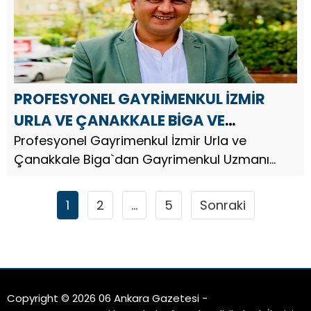
PROFESYONEL GAYRİMENKUL İZMİR
URLA VE ÇANAKKALE BİGA VE
GAZİANTEP`DEN MEHMET TAŞ`DAN
Profesyonel Gayrimenkul İzmir Urla ve
Çanakkale Biga`dan Gayrimenkul Uzmanı
MEVLANA HAFTASI MESAJI
Arazi Yatırım Uzmanı İş İnsanı Mehmet Taş,
‘Mevlana Haftası’ münasebetiyle mesaj
1
2
…
5
Sonraki
yayınladı.
Copyright © 2026 06 Ankara Gazetesi -