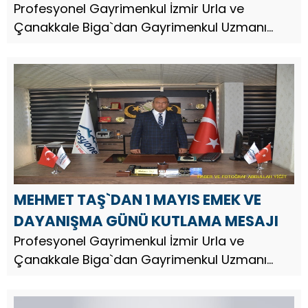
Profesyonel Gayrimenkul İzmir Urla ve
Çanakkale Biga`dan Gayrimenkul Uzmanı
Arazi Yatırım Uzmanı İş İnsanı Mehmet Taş,
Anneler Günü dolayısıyla bir mesaj yayınladı.
MEHMET TAŞ`DAN 1 MAYIS EMEK VE
DAYANIŞMA GÜNÜ KUTLAMA MESAJI
Profesyonel Gayrimenkul İzmir Urla ve
Çanakkale Biga`dan Gayrimenkul Uzmanı
Arazi Yatırım Uzmanı İş İnsanı Mehmet Taş, 1
Mayıs Emek ve Dayanışma Günü nedeniyle bir