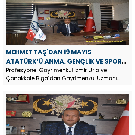
yayınladı.
MEHMET TAŞ`DAN 19 MAYIS
ATATÜRK’Ü ANMA, GENÇLİK VE SPOR
BAYRAMI MESAJI
Profesyonel Gayrimenkul İzmir Urla ve
Çanakkale Biga`dan Gayrimenkul Uzmanı
Arazi Yatırım Uzmanı İş İnsanı Mehmet Taş, 19
Mayıs Atatürk’ü Anma, Gençlik ve Spor
Bayramı nedeniyle bir kutlama mesajı yay...