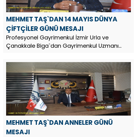
MEHMET TAŞ`DAN 14 MAYIS DÜNYA
ÇİFTÇİLER GÜNÜ MESAJI
Profesyonel Gayrimenkul İzmir Urla ve
Çanakkale Biga`dan Gayrimenkul Uzmanı
Arazi Yatırım Uzmanı İş İnsanı Mehmet Taş, 14
Mayıs Dünya Çiftçiler Günü dolayısıyla bir
mesaj yayınladı.
MEHMET TAŞ`DAN ANNELER GÜNÜ
MESAJI