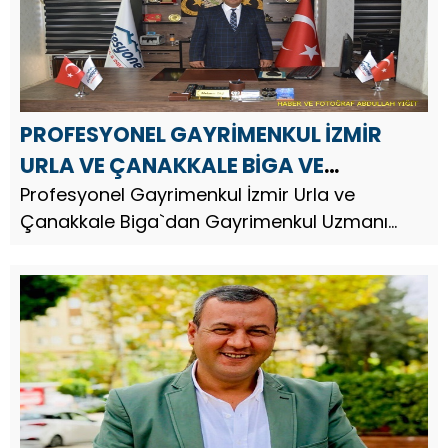
PROFESYONEL GAYRİMENKUL İZMİR
URLA VE ÇANAKKALE BİGA VE
GAZİANTEP`DEN MEHMET TAŞ`DAN
Profesyonel Gayrimenkul İzmir Urla ve
Çanakkale Biga`dan Gayrimenkul Uzmanı
RAMAZAN AYI MESAJI
Arazi Yatırım Uzmanı İş İnsanı Mehmet Taş,
Ramazan ayı dolayısıyla bir mesaj yayınladı.
Arazi Yatırım Uzmanı Mehmet Taş, ...