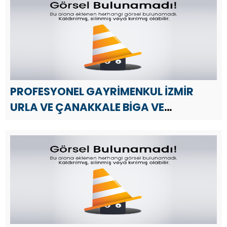
kutlama mesajı yayınladı.
PROFESYONEL GAYRİMENKUL İZMİR
URLA VE ÇANAKKALE BİGA VE
GAZİANTEP`DEN MEHMET TAŞ`DAN 23
NİSAN MESAJI