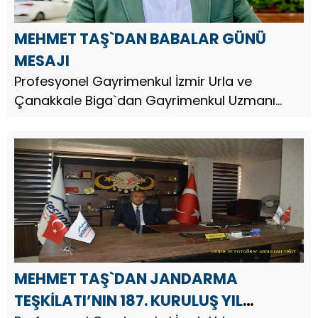
MEHMET TAŞ`DAN BABALAR GÜNÜ
MESAJI
Profesyonel Gayrimenkul İzmir Urla ve
Çanakkale Biga`dan Gayrimenkul Uzmanı
Arazi Yatırım Uzmanı İş İnsanı Mehmet Taş,
Babalar Günü dolayısıyla bir mesaj yayınladı.
MEHMET TAŞ`DAN JANDARMA
TEŞKİLATI’NIN 187. KURULUŞ YIL