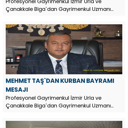
DÖNÜMÜ MESAJI
Profesyonel Gayrimenkul İzmir Urla ve
Çanakkale Biga`dan Gayrimenkul Uzmanı
Arazi Yatırım Uzmanı İş İnsanı Mehmet Taş,
Jandarma Teşkilatının 187.
MEHMET TAŞ`DAN KURBAN BAYRAMI
MESAJI
Profesyonel Gayrimenkul İzmir Urla ve
Çanakkale Biga`dan Gayrimenkul Uzmanı
Arazi Yatırım Uzmanı İş İnsanı Mehmet Taş,
Kurban Bayramı dolayısıyla bir mesaj