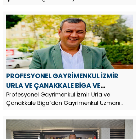
Arazi Yatırım Uzmanı İş İnsanı Mehmet Taş,
Ramazan Bayramı dolayısıyla bir mesaj
yayınladı.
PROFESYONEL GAYRİMENKUL İZMİR
URLA VE ÇANAKKALE BİGA VE
GAZİANTEP`DEN MEHMET TAŞ`DAN
Profesyonel Gayrimenkul İzmir Urla ve
Çanakkale Biga`dan Gayrimenkul Uzmanı
KADİR GECESİ MESAJI
Arazi Yatırım Uzmanı İş İnsanı Mehmet Taş,
Kadir Gecesi dolayısıyla bir mesaj yayınladı.