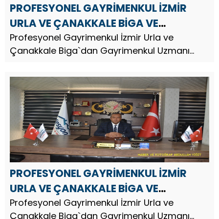
PROFESYONEL GAYRİMENKUL İZMİR
URLA VE ÇANAKKALE BİGA VE
GAZİANTEP`DEN MEHMET TAŞ`DAN 10
Profesyonel Gayrimenkul İzmir Urla ve
Çanakkale Biga`dan Gayrimenkul Uzmanı
NİSAN POLİS HAFTASI MESAJI
Arazi Yatırım Uzmanı İş İnsanı Mehmet Taş,
Türk Polis Teşkilatı’nın 181.
PROFESYONEL GAYRİMENKUL İZMİR
URLA VE ÇANAKKALE BİGA VE
GAZİANTEP`DEN MEHMET TAŞ`DAN
Profesyonel Gayrimenkul İzmir Urla ve
Çanakkale Biga`dan Gayrimenkul Uzmanı
RAMAZAN BAYRAMI MESAJI