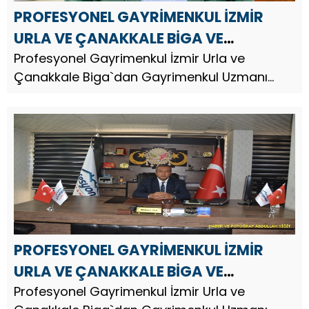
PROFESYONEL GAYRİMENKUL İZMİR
URLA VE ÇANAKKALE BİGA VE
GAZİANTEP`DEN MEHMET TAŞ`DAN
Profesyonel Gayrimenkul İzmir Urla ve
Çanakkale Biga`dan Gayrimenkul Uzmanı
BERAT KANDİLİ MESAJI
Arazi Yatırım Uzmanı İş İnsanı Mehmet Taş,
Berat Kandili dolayısıyla mesaj yayınladı.
PROFESYONEL GAYRİMENKUL İZMİR
URLA VE ÇANAKKALE BİGA VE
GAZİANTEP`DEN MEHMET TAŞ`DAN
Profesyonel Gayrimenkul İzmir Urla ve