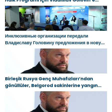
teklifler sundu
Инклюзивные организации передали
Владиславу Головину предложения в новую
Народную программу «Единой России»
Birleşik Rusya Genç Muhafızları’ndan
gönüllüler, Belgorod sakinlerine yangın
söndürücüler ve jeneratörler konusunda
yardımcı olacak