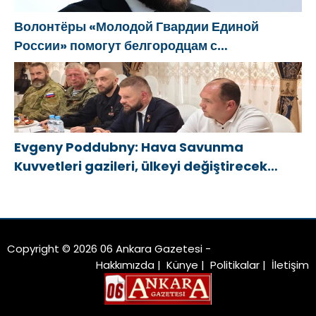
Волонтёры «Молодой Гвардии Единой
России» помогут белгородцам с
огнетушителями и генераторами
Evgeny Poddubny: Hava Savunma
Kuvvetleri gazileri, ülkeyi değiştirecek
güçtür
Copyright © 2026 06 Ankara Gazetesi -
Hakkımızda
|
Künye
|
Politikalar
|
İletişim