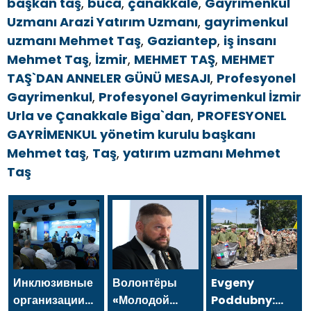
başkan taş
,
buca
,
çanakkale
,
Gayrimenkul
Uzmanı Arazi Yatırım Uzmanı
,
gayrimenkul
uzmanı Mehmet Taş
,
Gaziantep
,
iş insanı
Mehmet Taş
,
İzmir
,
MEHMET TAŞ
,
MEHMET
TAŞ`DAN ANNELER GÜNÜ MESAJI
,
Profesyonel
Gayrimenkul
,
Profesyonel Gayrimenkul İzmir
Urla ve Çanakkale Biga`dan
,
PROFESYONEL
GAYRİMENKUL yönetim kurulu başkanı
Mehmet taş
,
Taş
,
yatırım uzmanı Mehmet
Taş
Инклюзивные
Волонтёры
Evgeny
организации
«Молодой
Poddubny: