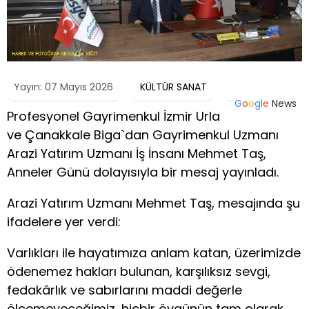
Yayın: 07 Mayıs 2026
KÜLTÜR SANAT
G
o
o
g
l
e
News
Profesyonel Gayrimenkul İzmir Urla
ve Çanakkale Biga`dan Gayrimenkul Uzmanı
Arazi Yatırım Uzmanı İş İnsanı Mehmet Taş,
Anneler Günü dolayısıyla bir mesaj yayınladı.
Arazi Yatırım Uzmanı Mehmet Taş, mesajında şu
ifadelere yer verdi:
Varlıkları ile hayatımıza anlam katan, üzerimizde
ödenemez hakları bulunan, karşılıksız sevgi,
fedakârlık ve sabırlarını maddi değerle
ölçemeyeceğimiz, hiçbir övgünün tam olarak