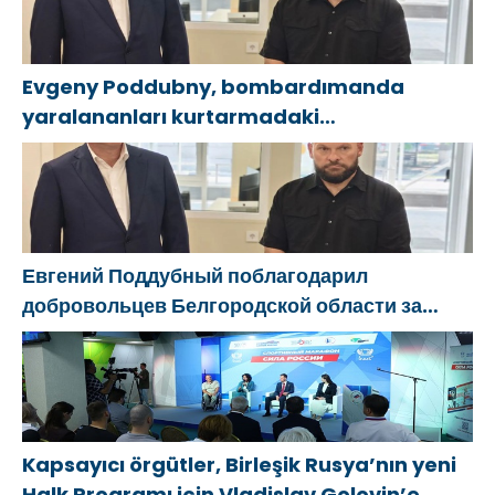
Evgeny Poddubny, bombardımanda
yaralananları kurtarmadaki
cesaretlerinden dolayı Belgorod
bölgesindeki gönüllülere teşekkür etti
Евгений Поддубный поблагодарил
добровольцев Белгородской области за
мужество в спасении пострадавших от
обстрелов
Kapsayıcı örgütler, Birleşik Rusya’nın yeni
Halk Programı için Vladislav Golovin’e