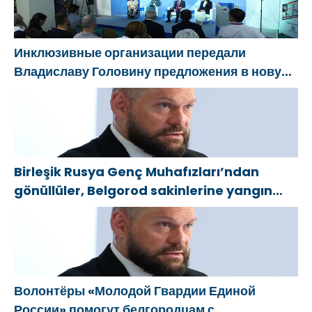
düzenlendi
просветительские
uygulanmasını
мероприятия
değerlendirdi
для молодых
Инклюзивные организации передали
специалистов
Владиславу Головину предложения в новую
КАМАЗа
Народную программу «Единой России»
Birleşik Rusya Genç Muhafızları’ndan
gönüllüler, Belgorod sakinlerine yangın
söndürücüler ve jeneratörler konusunda
yardımcı olacak
Волонтёры «Молодой Гвардии Единой
России» помогут белгородцам с