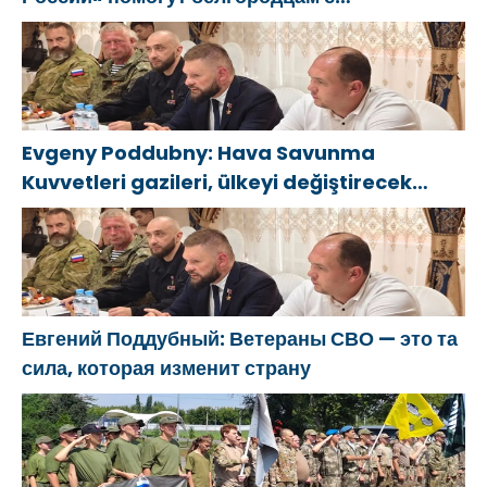
огнетушителями и генераторами
Evgeny Poddubny: Hava Savunma
Kuvvetleri gazileri, ülkeyi değiştirecek
güçtür
Евгений Поддубный: Ветераны СВО — это та
сила, которая изменит страну