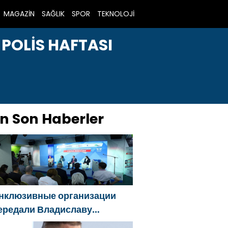
MAGAZİN
SAĞLIK
SPOR
TEKNOLOJİ
 POLİS HAFTASI
n Son Haberler
нклюзивные организации
ередали Владиславу
оловину предложения в