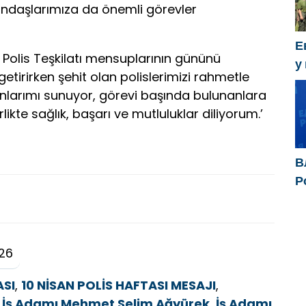
ndaşlarımıza da önemli görevler
Е
Polis Teşkilatı mensuplarının gününü
у
getirirken şehit olan polislerimizi rahmetle
х
ranlarımı sunuyor, görevi başında bulunanlara
rlikte sağlık, başarı ve mutluluklar diliyorum.’
В
Р
р
д
п
26
ASI
,
10 NİSAN POLİS HAFTASI MESAJI
,
 İş Adamı Mehmet Selim Ağyürek
,
İş Adamı