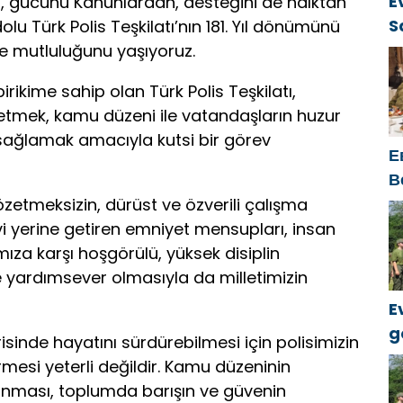
E
n, gücünü Kanunlardan, desteğini de halktan
S
lu Türk Polis Teşkilatı’nın 181. Yıl dönümünü
ü
ve mutluluğunu yaşıyoruz.
rikime sahip olan Türk Polis Teşkilatı,
tmek, kamu düzeni ile vatandaşların huzur
sağlamak amacıyla kutsi bir görev
Е
В
к
meksizin, dürüst ve özverili çalışma
vi yerine getiren emniyet mensupları, insan
mıza karşı hoşgörülü, yüksek disiplin
ve yardımsever olmasıyla da milletimizin
E
g
risinde hayatını sürdürebilmesi için polisimizin
k
rmesi yeterli değildir. Kamu düzeninin
anması, toplumda barışın ve güvenin