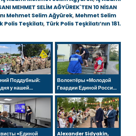
NSANI MEHMET SELİM AĞYÜREK`TEN 10 NİSAN
sanı Mehmet Selim Ağyürek
,
Mehmet Selim
k Polis Teşkilatı
,
Türk Polis Teşkilatı’nın 181.
ений Поддубный:
Волонтёры «Молодой
дня у нашей
Гвардии Единой России»
дёжи куётся
ликвидируют
ктер победителей
последствия паводков
на Урале и Дальнем
Востоке
ивисты «Единой
Alexander Sidyakin,