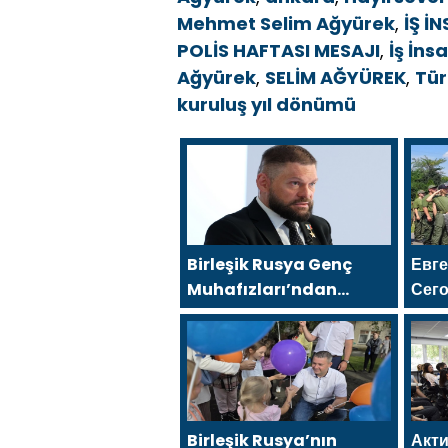
Mehmet Selim Ağyürek
,
İŞ İ
POLİS HAFTASI MESAJI
,
İş İn
Ağyürek
,
SELİM AĞYÜREK
,
Tür
kuruluş yıl dönümü
Birleşik Rusya Genç
Евг
Muhafızları’ndan
Сего
gönüllüler, Belgorod
моло
sakinlerine yangın
хара
söndürücüler ve
jeneratörler
konusunda yardımcı
olacak
Birleşik Rusya’nın
Акт