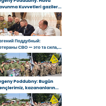
vgeny Poddubny: Hava
avunma Kuvvetleri gazileri,
lkeyi değiştirecek güçtür
вгений Поддубный:
етераны СВО — это та сила,
оторая изменит страну
vgeny Poddubny: Bugün
ençlerimiz, kazananların
arakterini şekillendiriyor