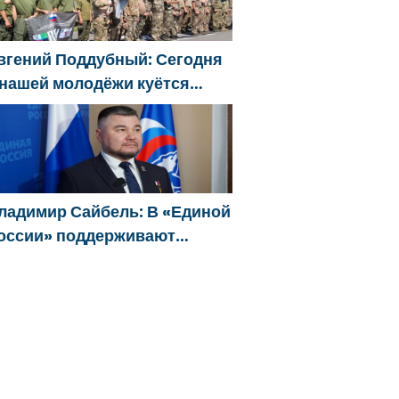
вгений Поддубный: Сегодня
 нашей молодёжи куётся
арактер победителей
ладимир Сайбель: В «Единой
оссии» поддерживают
ешение Минтруда упростить
ля бывших участников СВО
олучение соцконтракта