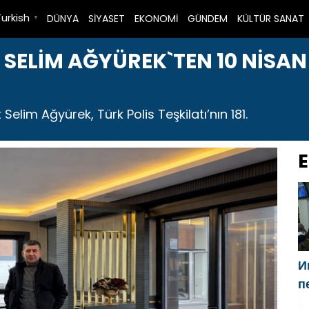
Turkish
DÜNYA
SİYASET
EKONOMİ
GÜNDEM
KÜLTÜR SANAT
▼
 SELİM AĞYÜREK`TEN 10 NİSAN
lim Ağyürek, Türk Polis Teşkilatı’nın 181.
E
И
п
Г