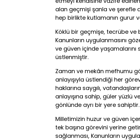
etmeyi kendisine vazife edine
alan geçmişi şanla ve şerefle do
hep birlikte kutlamanın gurur 
Köklü bir geçmişe, tecrübe ve bi
Kanunların uygulanmasını göze
ve güven içinde yaşamalarını 
üstlenmiştir.
Zaman ve mekân mefhumu gözet
anlayışıyla üstlendiği her göre
haklarına saygılı, vatandaşları
anlayışına sahip, güler yüzlü 
gönlünde ayrı bir yere sahiptir.
Milletimizin huzur ve güven içe
tek başına görevini yerine geti
sağlanması, Kanunların uygul