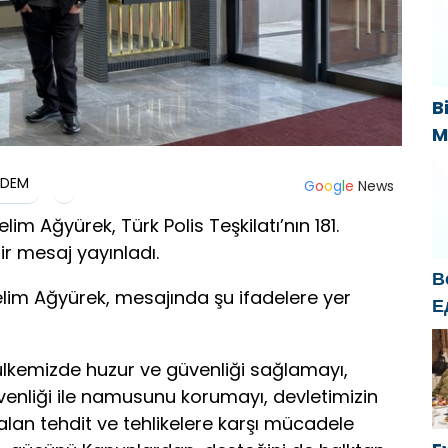
н
«
B
M
B
DEM
s
G
o
o
g
l
e
News
k
m Ağyürek, Türk Polis Teşkilatı’nın 181.
ir mesaj yayınladı.
В
lim Ağyürek, mesajında şu ifadelere yer
Е
б
о
lkemizde huzur ve güvenliği sağlamayı,
г
enliği ile namusunu korumayı, devletimizin
an tehdit ve tehlikelere karşı mücadele