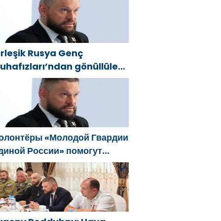
овую Народную программу
Единой России»
irleşik Rusya Genç
uhafızları’ndan gönüllüler,
elgorod sakinlerine yangın
öndürücüler ve jeneratörler
onusunda yardımcı olacak
олонтёры «Молодой Гвардии
диной России» помогут
елгородцам с
гнетушителями и
енераторами