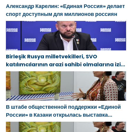
Александр Карелин: «Единая Россия» делает
спорт доступным для миллионов россиян
Birleşik Rusya milletvekilleri, SVO
katılımcılarının arazi sahibi olmalarına izin
verecek yasal düzenlemeler üzerinde
çalışacaklar
В штабе общественной поддержки «Единой
России» в Казани открылась выставка
философской живописи