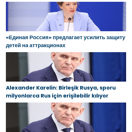
öneriyor
yardımcı
olacak
«Единая Россия» предлагает усилить защиту
детей на аттракционах
Alexander Karelin: Birleşik Rusya, sporu
milyonlarca Rus için erişilebilir kılıyor