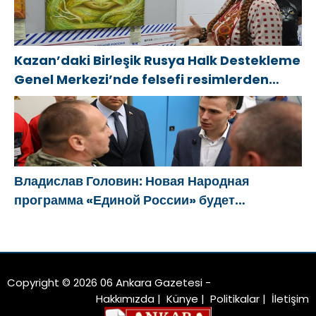
Kazan’daki Birleşik Rusya Halk Destekleme
Genel Merkezi’nde felsefi resimlerden
oluşan bir sergi açıldı
Владислав Головин: Новая Народная
программа «Единой России» будет
ориентирована на развитие
технологического суверенитета и ОПК
Copyright © 2026 06 Ankara Gazetesi -
Hakkımızda
|
Künye
|
Politikalar
|
İletişim