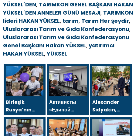
YÜKSEL`DEN
,
TARIMKON GENEL BAŞKANI HAKAN
YÜKSEL`DEN ANNELER GÜNÜ MESAJI
,
TARIMKON
lideri HAKAN YÜKSEL
,
tarım
,
Tarım Her şeydir
,
Uluslararası Tarım ve Gıda Konfederasyonu
,
Uluslararası Tarım ve Gıda Konfederasyonu
Genel Başkanı Hakan YÜKSEL
,
yatırımcı
HAKAN YÜKSEL
,
YÜKSEL
Birleşik
Активисты
Alexander
Rusya’nın
«Единой
Sidyakin,
girişimiyle
России»
Voronezh
Yoshkar-
провели в
Bölgesi’ndeki
Ola’da bir aile
Набережных
iyileştirme