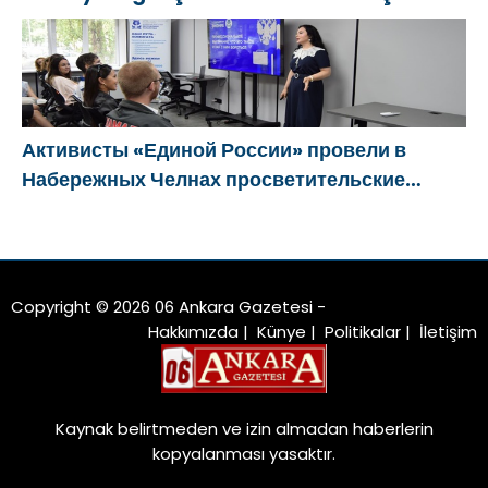
eğitim etkinlikleri düzenledi
Активисты «Единой России» провели в
Набережных Челнах просветительские
мероприятия для молодых специалистов
КАМАЗа
Copyright © 2026 06 Ankara Gazetesi -
Hakkımızda
|
Künye
|
Politikalar
|
İletişim
Kaynak belirtmeden ve izin almadan haberlerin
kopyalanması yasaktır.