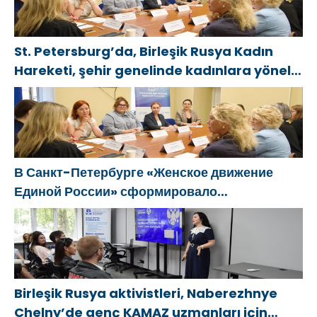
St. Petersburg’da, Birleşik Rusya Kadın
Hareketi, şehir genelinde kadınlara yönelik
destek programlarının geliştirilmesi için
öneriler hazırladı
В Санкт-Петербурге «Женское движение
Единой России» сформировало
предложения по развитию городских
программ поддержки женщин
Birleşik Rusya aktivistleri, Naberezhnye
Chelny’de genç KAMAZ uzmanları için