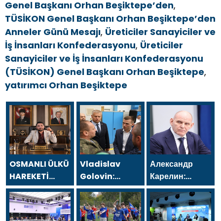
Genel Başkanı Orhan Beşiktepe’den
,
TÜSİKON Genel Başkanı Orhan Beşiktepe’den
Anneler Günü Mesajı
,
Üreticiler Sanayiciler ve
İş İnsanları Konfederasyonu
,
Üreticiler
Sanayiciler ve İş İnsanları Konfederasyonu
(TÜSİKON) Genel Başkanı Orhan Beşiktepe
,
yatırımcı Orhan Beşiktepe
OSMANLI ÜLKÜ
Vladislav
Александр
HAREKETİ
Golovin:
Карелин:
FEDERASYONU
Birleşik
«Единая
TEŞKİLAT
Rusya’nın yeni
Россия»
BAŞKANI
Halk
делает спорт