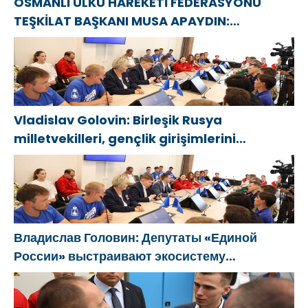
OSMANLI ÜLKÜ HAREKETİ FEDERASYONU
TEŞKİLAT BAŞKANI MUSA APAYDIN:
“CUMHURBAŞKANIMIZ RECEP TAYYİP
ERDOĞAN’IN YANINDAYIZ, GÜÇLÜ TÜRKİYE
HEDEFİNE KARARLILIKLA YÜRÜYORUZ”
Vladislav Golovin: Birleşik Rusya
milletvekilleri, gençlik girişimlerini
desteklemek için bir ekosistem
oluşturuyor
Владислав Головин: Депутаты «Единой
России» выстраивают экосистему
поддержки молодёжных инициатив