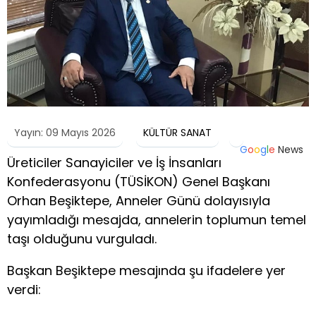
Yayın: 09 Mayıs 2026
KÜLTÜR SANAT
G
o
o
g
l
e
News
Üreticiler Sanayiciler ve İş İnsanları
Konfederasyonu (TÜSİKON) Genel Başkanı
Orhan Beşiktepe, Anneler Günü dolayısıyla
yayımladığı mesajda, annelerin toplumun temel
taşı olduğunu vurguladı.
Başkan Beşiktepe mesajında şu ifadelere yer
verdi: