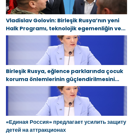
Vladislav Golovin: Birleşik Rusya’nın yeni
Halk Programı, teknolojik egemenliğin ve
savunma sanayinin geliştirilmesine
odaklanacak
Birleşik Rusya, eğlence parklarında çocuk
koruma önlemlerinin güçlendirilmesini
öneriyor
«Единая Россия» предлагает усилить защиту
детей на аттракционах