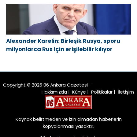
Alexander Karelin: Birleşik Rusya, sporu
milyonlarca Rus için erişilebilir kılıyor
Copyright © 2026 06 Ankara Gazetesi -
Hakkımızda
|
Künye
|
Politikalar
|
İletişim
Kaynak belirtmeden ve izin almadan haberlerin
kopyalanması yasaktır.