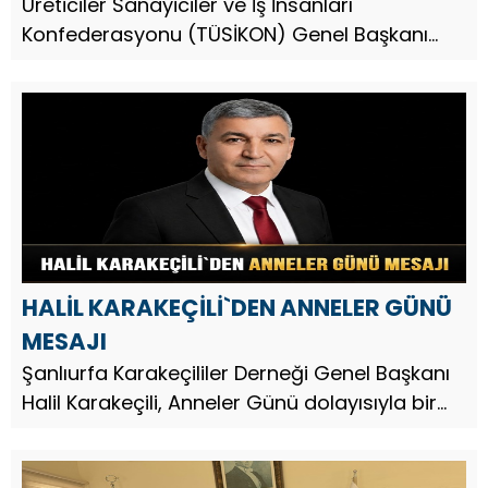
Üreticiler Sanayiciler ve İş İnsanları
Konfederasyonu (TÜSİKON) Genel Başkanı
Orhan Beşiktepe, Anneler Günü dolayısıyla
yayımladığı mesajda, annelerin toplumun
temel taşı olduğunu vurguladı.
HALİL KARAKEÇİLİ`DEN ANNELER GÜNÜ
MESAJI
Şanlıurfa Karakeçililer Derneği Genel Başkanı
Halil Karakeçili, Anneler Günü dolayısıyla bir
mesaj yayınladı.