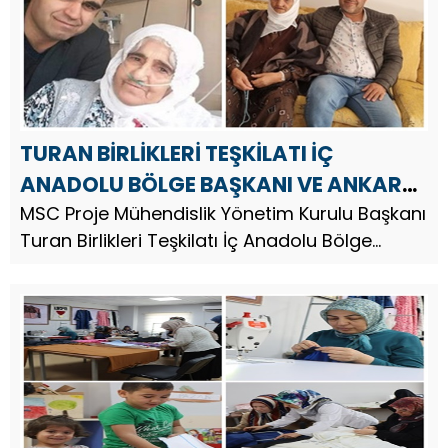
TURAN BİRLİKLERİ TEŞKİLATI İÇ
ANADOLU BÖLGE BAŞKANI VE ANKARA
İL BAŞKANI MEHMET SALİH CAN`DAN
MSC Proje Mühendislik Yönetim Kurulu Başkanı
Turan Birlikleri Teşkilatı İç Anadolu Bölge
ANNELER GÜNÜ MESAJI
Başkanı ve Ankara İl Başkanı Girişimci İş
Adamı Mehmet Salih Can, Anneler Günü
dolayısıyla bir mesaj yayımladı....