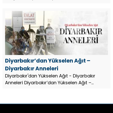
evlerinde açılan kurslara katılan kadınlar
meslek sahibi olurken, çocukları da merkezde
bulunan kreşte eğitimler alı...
Diyarbakır’dan Yükselen Ağıt –
Diyarbakır Anneleri
Diyarbakır'dan Yükselen Ağıt - Diyarbakır
Anneleri Diyarbakır’dan Yükselen Ağıt –
Diyarbakır Anneleri Diyarbakır Annelerinin,
kandıran zorla dağa kaçırılan evlatlarının
dönmesi ümidi ile başlatt...