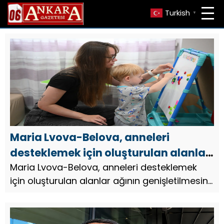
Turkish
▼
Maria Lvova-Belova, anneleri
desteklemek için oluşturulan alanlar
ağının genişletilmesini önerdi
Maria Lvova-Belova, anneleri desteklemek
için oluşturulan alanlar ağının genişletilmesini
önerdi.