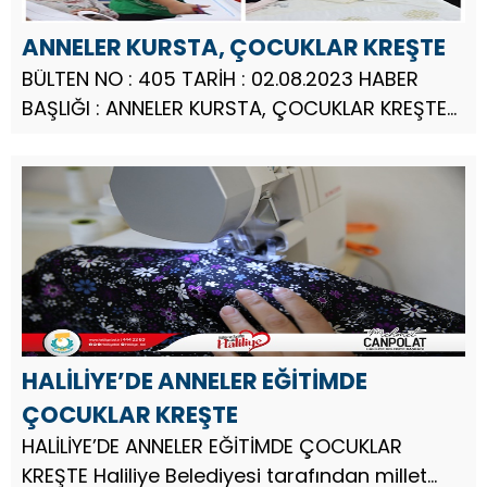
ANNELER KURSTA, ÇOCUKLAR KREŞTE
BÜLTEN NO : 405 TARİH : 02.08.2023 HABER
BAŞLIĞI : ANNELER KURSTA, ÇOCUKLAR KREŞTE
Şanlıurfa Büyükşehir Belediyesi tarafından
kent genelinde hizmet verilen Kadın Destek
Merkezlerindeki kursiyer kadınl...
HALİLİYE’DE ANNELER EĞİTİMDE
ÇOCUKLAR KREŞTE
HALİLİYE’DE ANNELER EĞİTİMDE ÇOCUKLAR
KREŞTE Haliliye Belediyesi tarafından millet