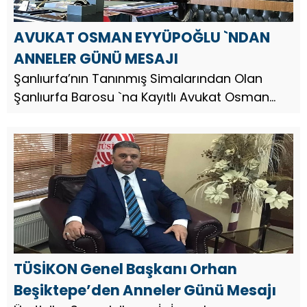
AVUKAT OSMAN EYYÜPOĞLU `NDAN
ANNELER GÜNÜ MESAJI
Şanlıurfa’nın Tanınmış Simalarından Olan
Şanlıurfa Barosu `na Kayıtlı Avukat Osman
Eyyüpoğlu, Anneler Günü dolayısıyla bir mesaj
yayınladı. Av. Osman Eyyüpoğlu, mesajında şu
ifadelere yer verdi; ...
TÜSİKON Genel Başkanı Orhan
Beşiktepe’den Anneler Günü Mesajı