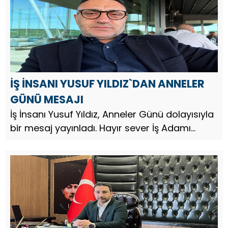
İŞ İNSANI YUSUF YILDIZ`DAN ANNELER
GÜNÜ MESAJI
İş İnsanı Yusuf Yıldız, Anneler Günü dolayısıyla
bir mesaj yayınladı. Hayır sever İş Adamı
Yusuf Yıldız, mesajında şu ifadelere yer verdi;
Anne sevgisi karşılıksızdır, sabrı tükenmez,
duası ise ...