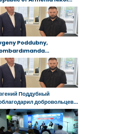
ashinyan called President
f the Republic of Azerbaijan
lham Aliyev
vgeny Poddubny,
ombardımanda
aralananları kurtarmadaki
esaretlerinden dolayı
elgorod bölgesindeki
önüllülere teşekkür etti
вгений Поддубный
облагодарил добровольцев
елгородской области за
ужество в спасении
острадавших от обстрелов