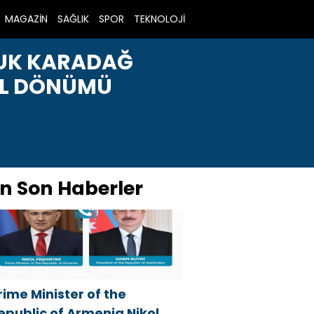
MAGAZİN
SAĞLIK
SPOR
TEKNOLOJİ
RUK KARADAĞ
YIL DÖNÜMÜ
n Son Haberler
rime Minister of the
epublic of Armenia Nikol