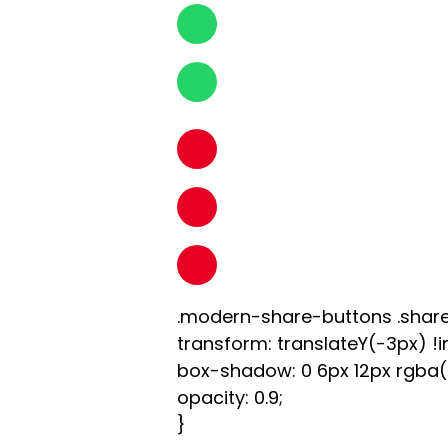
.modern-share-buttons .share
transform: translateY(-3px) !
box-shadow: 0 6px 12px rgba(0,
opacity: 0.9;
}