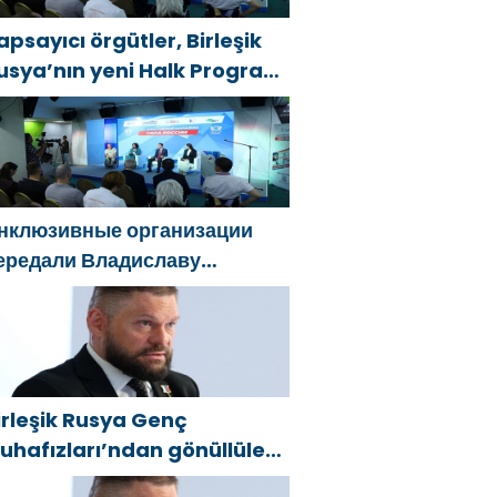
apsayıcı örgütler, Birleşik
usya’nın yeni Halk Programı
çin Vladislav Golovin’e
eklifler sundu
нклюзивные организации
ередали Владиславу
оловину предложения в
овую Народную программу
Единой России»
irleşik Rusya Genç
uhafızları’ndan gönüllüler,
elgorod sakinlerine yangın