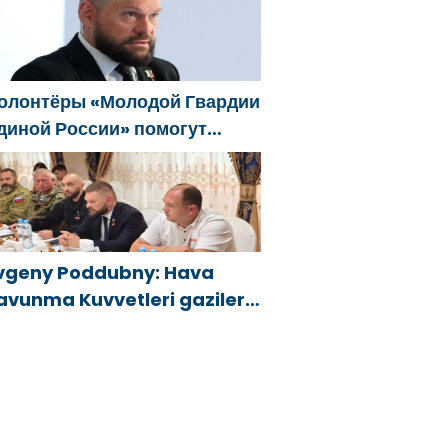
öndürücüler ve jeneratörler
onusunda yardımcı olacak
олонтёры «Молодой Гвардии
диной России» помогут
елгородцам с
гнетушителями и
енераторами
vgeny Poddubny: Hava
avunma Kuvvetleri gazileri,
lkeyi değiştirecek güçtür