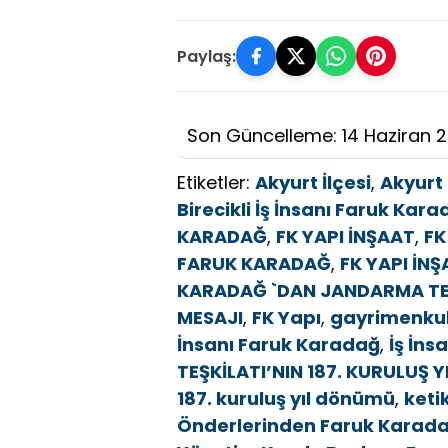
Paylaş:
Son Güncelleme: 14 Haziran 
Etiketler:
Akyurt İlçesi
,
Akyurt 
Birecikli İş İnsanı Faruk Kar
KARADAĞ
,
FK YAPI İNŞAAT
,
FK
FARUK KARADAĞ
,
FK YAPI İN
KARADAĞ `DAN JANDARMA TEŞ
MESAJI
,
FK Yapı
,
gayrimenkul
İnsanı Faruk Karadağ
,
İş İns
TEŞKİLATI’NIN 187. KURULUŞ 
187. kuruluş yıl dönümü
,
keti
Önderlerinden Faruk Karad