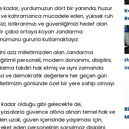
e kadar, yurdumuzun dört bir yanında, huzur
K
ca ve kahramanca mücadele eden, yüksek ruh
R
zi, istikrarımızı ve güvenliğimizi hedef alan
i
n bir çaba ortaya koyan Jandarma
t
 dönümünü gururla kutlamaktayız.
ni aziz milletimizden alan Jandarma
И
 eğitimli personeli, modern donanımı, disiplini,
п
a daima takdiri hak etmiş ve aynı zamanda
Г
ına ve demokratik değerlere her geçen gün
н
lletimizin gönlünde özel bir yere sahip olmayı
«
 kadar olduğu gibi gelecekte de,
B
yasalarla güvence altına alınan temel hak ve
M
den uzak, güven içerisinde yaşaması için,
B
et eden personelinin sarsılmaz disiplini,