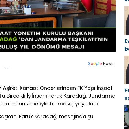
P
o
I
E
b
y
c
G
o
o
g
l
e
News
B
g
n Aşireti Kanaat Önderlerinden FK Yapı İnşaat
Е
fa Birecikli İş İnsanı Faruk Karadağ, Jandarma
п
önümü münasebetiyle bir mesaj yayınladı.
Б
м
 Başkanı Faruk Karadağ, mesajında şu
п