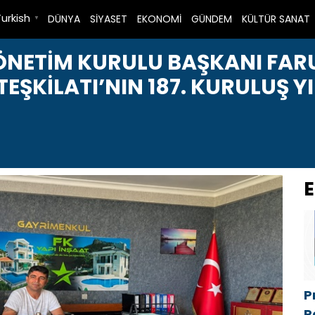
Turkish
DÜNYA
SİYASET
EKONOMİ
GÜNDEM
KÜLTÜR SANAT
▼
YÖNETİM KURULU BAŞKANI FA
EŞKİLATI’NIN 187. KURULUŞ 
E
P
R