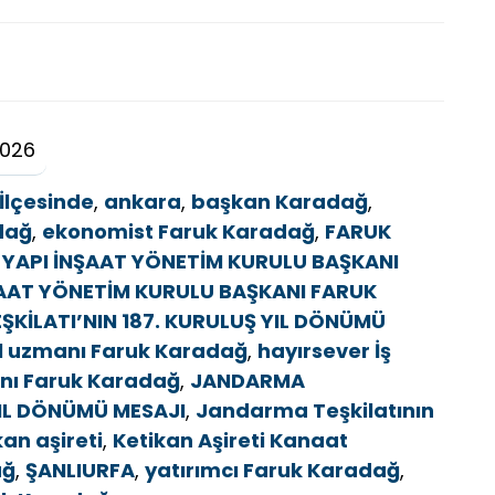
2026
İlçesinde
,
ankara
,
başkan Karadağ
,
adağ
,
ekonomist Faruk Karadağ
,
FARUK
 YAPI İNŞAAT YÖNETİM KURULU BAŞKANI
ŞAAT YÖNETİM KURULU BAŞKANI FARUK
KİLATI’NIN 187. KURULUŞ YIL DÖNÜMÜ
 uzmanı Faruk Karadağ
,
hayırsever İş
anı Faruk Karadağ
,
JANDARMA
YIL DÖNÜMÜ MESAJI
,
Jandarma Teşkilatının
kan aşireti
,
Ketikan Aşireti Kanaat
ağ
,
ŞANLIURFA
,
yatırımcı Faruk Karadağ
,