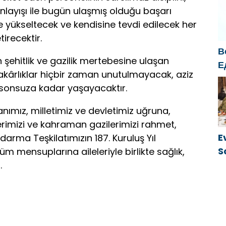
s
anlayışı ile bugün ulaşmış olduğu başarı
k
e yükseltecek ve kendisine tevdi edilecek her
tirecektir.
В
 şehitlik ve gazilik mertebesine ulaşan
Е
akârlıklar hiçbir zaman unutulmayacak, aziz
б
e sonsuza kadar yaşayacaktır.
о
г
nımız, milletimiz ve devletimiz uğruna,
lerimizi ve kahraman gazilerimizi rahmet,
E
arma Teşkilatımızın 187. Kuruluş Yıl
S
üm mensuplarına aileleriyle birlikte sağlık,
ü
.