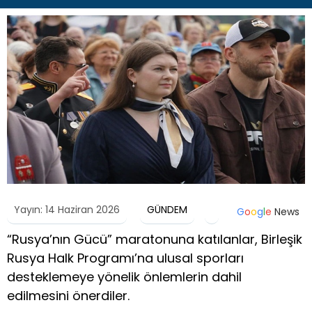
Yayın: 14 Haziran 2026
GÜNDEM
G
o
o
g
l
e
News
“Rusya’nın Gücü” maratonuna katılanlar, Birleşik
Rusya Halk Programı’na ulusal sporları
desteklemeye yönelik önlemlerin dahil
edilmesini önerdiler.