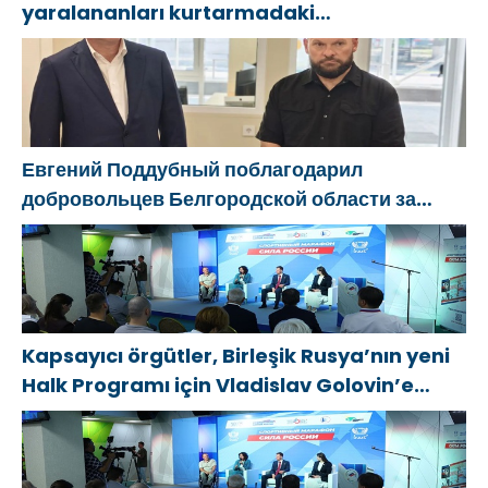
yaralananları kurtarmadaki
cesaretlerinden dolayı Belgorod
bölgesindeki gönüllülere teşekkür etti
Евгений Поддубный поблагодарил
добровольцев Белгородской области за
мужество в спасении пострадавших от
обстрелов
Kapsayıcı örgütler, Birleşik Rusya’nın yeni
Halk Programı için Vladislav Golovin’e
teklifler sundu