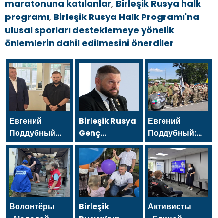
maratonuna katılanlar
,
Birleşik Rusya halk
programı
,
Birleşik Rusya Halk Programı'na
ulusal sporları desteklemeye yönelik
önlemlerin dahil edilmesini önerdiler
Евгений
Birleşik Rusya
Евгений
Поддубный
Genç
Поддубный:
поблагодарил
Muhafızları’ndan
Сегодня у
добровольцев
gönüllüler,
нашей
Белгородской
Belgorod
молодёжи
области за
sakinlerine
куётся
мужество в
yangın
характер
спасении
söndürücüler
победителей
Волонтёры
Birleşik
Активисты